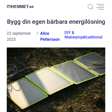
ITIHEMMET.
se
Bygg din egen bärbara energilösning
DIY &
22 september
Alice
Makerprojekt
,
editorial
2025
Pettersson