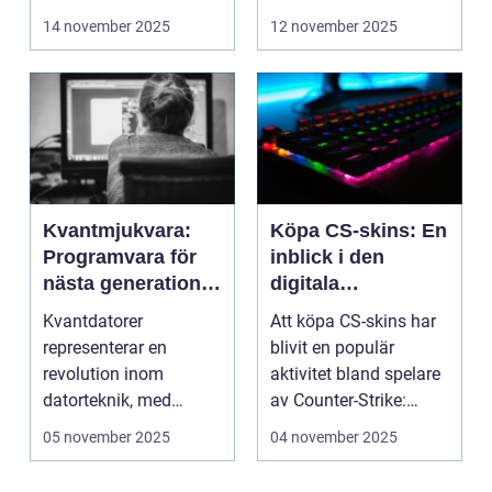
dem mer intell...
att ...
14 november 2025
12 november 2025
Kvantmjukvara:
Köpa CS-skins: En
Programvara för
inblick i den
nästa generations
digitala
datorer
handelsvärlden
Kvantdatorer
Att köpa CS-skins har
representerar en
blivit en populär
revolution inom
aktivitet bland spelare
datorteknik, med
av Counter-Strike:
kapacitet att lösa
Global ...
05 november 2025
04 november 2025
problem som d...