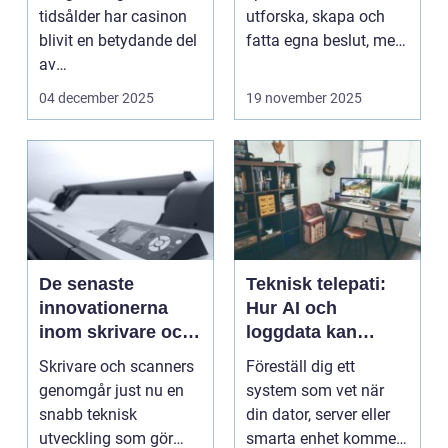
tidsålder har casinon
utforska, skapa och
blivit en betydande del
fatta egna beslut, men
av
med de...
onlineunderhållning. ...
04 december 2025
19 november 2025
De senaste
Teknisk telepati:
innovationerna
Hur AI och
inom skrivare och
loggdata kan
scanners
förutsäga fel innan
Skrivare och scanners
Föreställ dig ett
de händer
genomgår just nu en
system som vet när
snabb teknisk
din dator, server eller
utveckling som gör
smarta enhet kommer