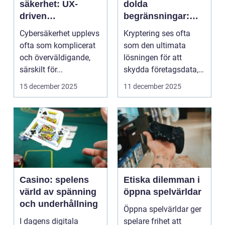
säkerhet: UX-
dolda
driven
begränsningar:
cybersäkerhet för
När säker kod kan
Cybersäkerhet upplevs
Kryptering ses ofta
icke-tekniska
missleda företag
ofta som komplicerat
som den ultimata
användare
och överväldigande,
lösningen för att
särskilt för...
skydda företagsdata,
men verkl...
15 december 2025
11 december 2025
Casino: spelens
Etiska dilemman i
värld av spänning
öppna spelvärldar
och underhållning
Öppna spelvärldar ger
I dagens digitala
spelare frihet att