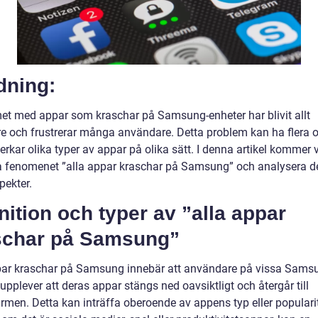
dning:
et med appar som kraschar på Samsung-enheter har blivit allt
re och frustrerar många användare. Detta problem kan ha flera 
rkar olika typer av appar på olika sätt. I denna artikel kommer v
a fenomenet ”alla appar kraschar på Samsung” och analysera d
pekter.
nition och typer av ”alla appar
schar på Samsung”
par kraschar på Samsung innebär att användare på vissa Sams
upplever att deras appar stängs ned oavsiktligt och återgår till
rmen. Detta kan inträffa oberoende av appens typ eller popularit