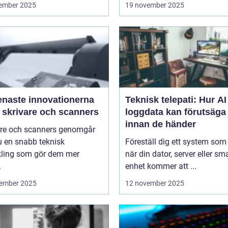
ember 2025
19 november 2025
enaste innovationerna
Teknisk telepati: Hur A
 skrivare och scanners
loggdata kan förutsäga 
innan de händer
are och scanners genomgår
u en snabb teknisk
Föreställ dig ett system som
kling som gör dem mer
när din dator, server eller sm
.
enhet kommer att ...
ember 2025
12 november 2025