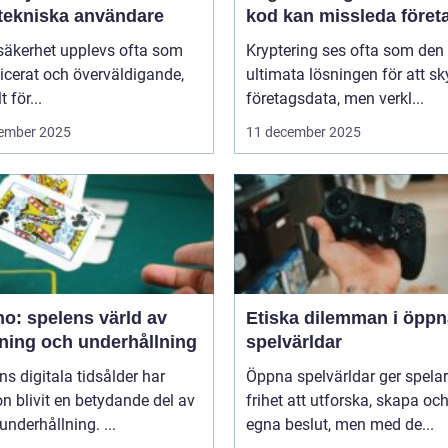
-tekniska användare
kod kan missleda föret
säkerhet upplevs ofta som
Kryptering ses ofta som den
icerat och överväldigande,
ultimata lösningen för att s
t för...
företagsdata, men verkl...
ember 2025
11 december 2025
o: spelens värld av
Etiska dilemman i öppn
ning och underhållning
spelvärldar
ns digitala tidsålder har
Öppna spelvärldar ger spela
n blivit en betydande del av
frihet att utforska, skapa och
underhållning. ...
egna beslut, men med de...