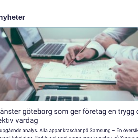
 nyheter
tjänster göteborg som ger företag en trygg
ektiv vardag
jupgående analys. Alla appar kraschar på Samsung – En översik
lemet Inledning: Problemet med appar som kraschar på Samsun