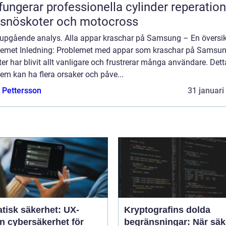
fungerar professionella cylinder reperation
 snöskoter och motocross
jupgående analys. Alla appar kraschar på Samsung – En översik
lemet Inledning: Problemet med appar som kraschar på Samsun
er har blivit allt vanligare och frustrerar många användare. Dett
em kan ha flera orsaker och påve...
e Pettersson
31 januari
tisk säkerhet: UX-
Kryptografins dolda
n cybersäkerhet för
begränsningar: När säk