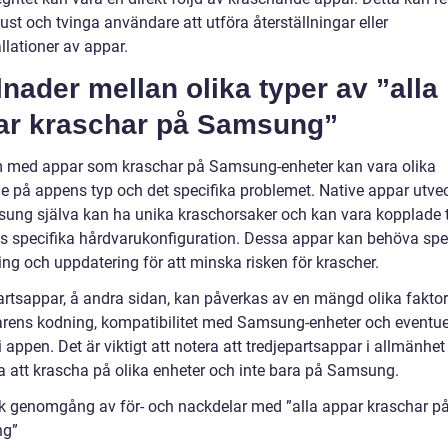
ust och tvinga användare att utföra återställningar eller
llationer av appar.
lnader mellan olika typer av ”alla
ar kraschar på Samsung”
 med appar som kraschar på Samsung-enheter kan vara olika
e på appens typ och det specifika problemet. Native appar utve
ung själva kan ha unika kraschorsaker och kan vara kopplade ti
s specifika hårdvarukonfiguration. Dessa appar kan behöva spec
ing och uppdatering för att minska risken för krascher.
artsappar, å andra sidan, kan påverkas av en mängd olika fakto
arens kodning, kompatibilitet med Samsung-enheter och eventue
 appen. Det är viktigt att notera att tredjepartsappar i allmänhet
 att krascha på olika enheter och inte bara på Samsung.
sk genomgång av för- och nackdelar med ”alla appar kraschar p
g”