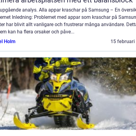
imera arbetsplatsen med ett balansblock
jupgående analys. Alla appar kraschar på Samsung – En översik
lemet Inledning: Problemet med appar som kraschar på Samsun
er har blivit allt vanligare och frustrerar många användare. Dett
em kan ha flera orsaker och påve...
el Holm
15 februari