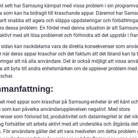
skt sett har Samsung kämpat med vissa problem i sin programv
a som kan ha bidragit till kraschande appar. Däremot har Sam
arit snabba att agera och släppa uppdateringar och förbättringar
ra dessa problem. En fördel med denna situation är att Samsun
aktivt med att lösa problemet och förhindra att det uppstår i fra
 sidan kan nackdelarna vara de direkta konsekvenser som anvä
 när deras appar kraschar och det faktum att det ibland kan ta t
ringar att nå alla användare. Det är också möjligt att vissa anv
ja att byta till andra enhetsmärken om de upplever problem med
schar.
manfattning:
et med appar som kraschar på Samsung-enheter är ett känt och
 som kan påverka användarupplevelsen negativt. Med stora
nser som förlorad tid, produktivitet och dataintegritet är det vikt
 fortsätter att arbeta aktivt med att undersöka och åtgärda det
. För användare gäller det att vara medveten om detta problem 