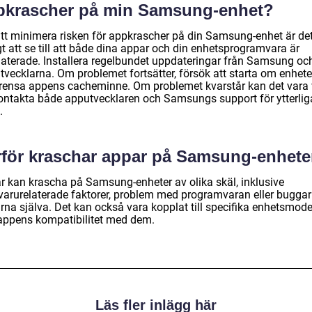
pkrascher på min Samsung-enhet?
att minimera risken för appkrascher på din Samsung-enhet är de
gt att se till att både dina appar och din enhetsprogramvara är
aterade. Installera regelbundet uppdateringar från Samsung oc
tvecklarna. Om problemet fortsätter, försök att starta om enhet
r rensa appens cacheminne. Om problemet kvarstår kan det vara 
kontakta både apputvecklaren och Samsungs support för ytterlig
.
rför kraschar appar på Samsung-enhete
r kan krascha på Samsung-enheter av olika skäl, inklusive
varurelaterade faktorer, problem med programvaran eller buggar 
rna själva. Det kan också vara kopplat till specifika enhetsmode
appens kompatibilitet med dem.
Läs fler inlägg här