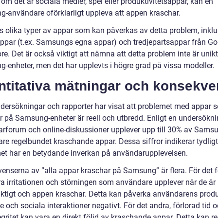
om det är sociala medier, spel eller produktivitetsappar, kan en
-användare oförklarligt uppleva att appen kraschar.
ns olika typer av appar som kan påverkas av detta problem, inklu
appar (t.ex. Samsungs egna appar) och tredjepartsappar från Go
re. Det är också viktigt att nämna att detta problem inte är unikt
-enheter, men det har upplevts i högre grad på vissa modeller.
ntitativa mätningar och konsekve
ndersökningar och rapporter har visat att problemet med appar 
r på Samsung-enheter är reell och utbredd. Enligt en undersökni
rforum och online-diskussioner upplever upp till 30% av Sams
re regelbundet kraschande appar. Dessa siffror indikerar tydligt
et har en betydande inverkan på användarupplevelsen.
enserna av ”alla appar kraschar på Samsung” är flera. För det f
a irritationen och störningen som användare upplever när de är m
iktigt och appen kraschar. Detta kan påverka användarens produk
 och sociala interaktioner negativt. För det andra, förlorad tid 
gritet kan vara en direkt följd av kraschande appar. Detta kan re