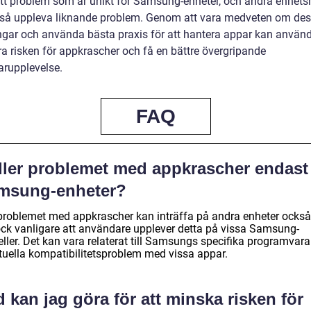
 ett problem som är unikt för Samsung-enheter, och andra enhet
så uppleva liknande problem. Genom att vara medveten om de
gar och använda bästa praxis för att hantera appar kan använ
a risken för appkrascher och få en bättre övergripande
rupplevelse.
FAQ
ller problemet med appkrascher endast 
msung-enheter?
 problemet med appkrascher kan inträffa på andra enheter också
ock vanligare att användare upplever detta på vissa Samsung-
ller. Det kan vara relaterat till Samsungs specifika programvar
tuella kompatibilitetsproblem med vissa appar.
 kan jag göra för att minska risken för