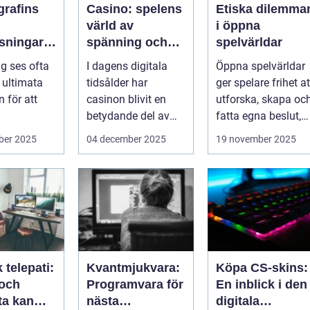
grafins
Casino: spelens
Etiska dilemma
värld av
i öppna
sningar:
spänning och
spelvärldar
ker kod
underhållning
ng ses ofta
I dagens digitala
Öppna spelvärldar
ssleda
ultimata
tidsålder har
ger spelare frihet at
 för att
casinon blivit en
utforska, skapa oc
betydande del av
fatta egna beslut,
data, men
onlineunderhållning
men med de...
ber 2025
04 december 2025
19 november 2025
. ...
 telepati:
Kvantmjukvara:
Köpa CS-skins:
 och
Programvara för
En inblick i den
ta kan
nästa
digitala