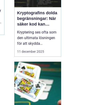
r
Kryptografins dolda
begränsningar: När
säker kod kan
missleda företag
Kryptering ses ofta som
den ultimata lösningen
för att skydda
företagsdata, men
11 december 2025
verkligheten är mer
nyanserad. Felaktigt
implementerad eller
missförstådd kryptografi
kan skapa en falsk
känsla av säkerhet som
f...