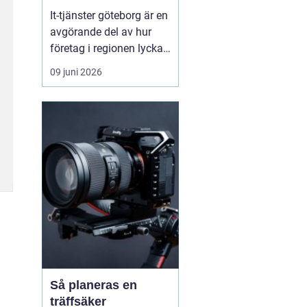
vardag
It-tjänster göteborg är en
avgörande del av hur
företag i regionen lyckas
skapa en säker, stabil
09 juni 2026
och effektiv digital
vardag. När tekniken
fungerar som den ska
blir arbetsdagen
smidigare, personalen
mindre stressad och
kunderna mer nöjda.
Många verks...
Så planeras en
träffsäker