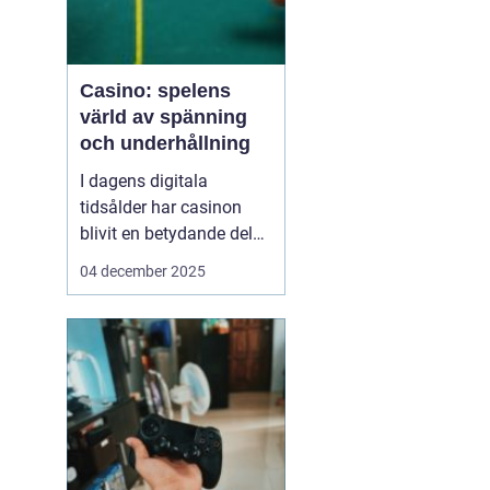
Casino: spelens
värld av spänning
och underhållning
I dagens digitala
tidsålder har casinon
blivit en betydande del
av onlineunderhållning.
04 december 2025
Från klassiska bordsspel
till moderna videoSlots
erbjuder casinovärlden
en oändlig mängd
möjligheter för spelare
att nj...