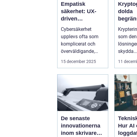
Empatisk
Krypto
säkerhet: UX-
dolda
driven
begrän
cybersäkerhet
När sä
Cybersäkerhet
Krypteri
för icke-tekniska
kan mi
upplevs ofta som
som den 
användare
företag
komplicerat och
lösningen
överväldigande,
skydda
särskilt för...
företags
15 december 2025
11 decem
verkl...
De senaste
Teknisk
innovationerna
Hur AI
inom skrivare
loggda