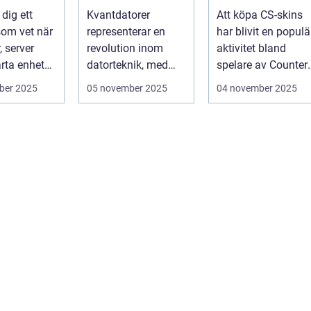
ga fel
generations
handelsvärlden
 dig ett
Kvantdatorer
Att köpa CS-skins
de händer
datorer
om vet när
representerar en
har blivit en populä
, server
revolution inom
aktivitet bland
arta enhet
datorteknik, med
spelare av Counter-
tt ...
kapacitet att lösa
Strike: Global ...
ber 2025
05 november 2025
04 november 2025
problem som d...