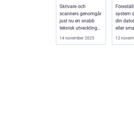
och scanners
förutsä
Skrivare och
Föreställ
innan 
scanners genomgår
system s
just nu en snabb
din dator
teknisk utveckling
eller sm
som gör dem mer
kommer a
14 november 2025
12 novem
intell...