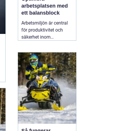
arbetsplatsen med
ett balansblock
Arbetsmiljön är central
för produktivitet och
säkerhet inom
industrisektorer världen
över. För att skapa en
optimal arbetsmiljö är
ergonomi och
hjälpmedel
15 februari
2026
Så fungerar