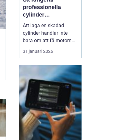
professionella
cylinder
reperationer för
Att laga en skadad
snöskoter och
cylinder handlar inte
motocross
bara om att få motorn
att gå igen. En väl utförd
31 januari 2026
reparation förlänger
livslängden på hela
maskinen, ger stabil
prestanda och minskar
kostnaderna över tid.
Många förare upptäcker
först värdet av en bra
cylinder...