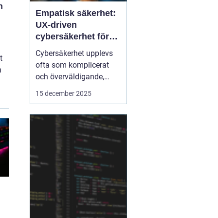
n
Empatisk säkerhet:
UX-driven
cybersäkerhet för
icke-tekniska
Cybersäkerhet upplevs
t
användare
ofta som komplicerat
h
och överväldigande,
särskilt för användare
15 december 2025
utan teknisk bakgrund.
Traditionella
säkerhetslösningar
fokuserar på teknik, men
ignorerar hur människor
faktiskt...