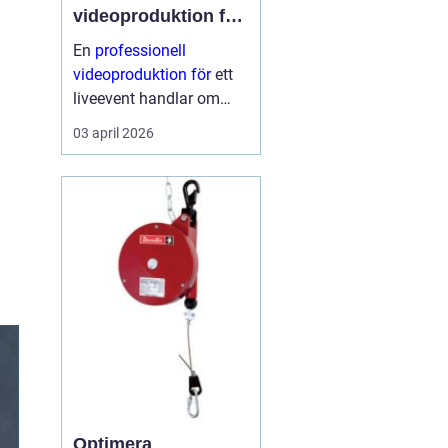
videoproduktion för
liveevent
En
professionell
videoproduktion för
ett
liveevent handlar om
långt mer än kameror
03 april 2026
och skärmar. Den avgör
hur publiken upplever
talare, artister och
budskap både på plats
och på distans. När
planeri...
Optimera