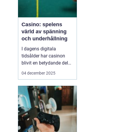
Casino: spelens
värld av spänning
och underhållning
I dagens digitala
tidsålder har casinon
blivit en betydande del
av onlineunderhållning.
04 december 2025
Från klassiska bordsspel
till moderna videoSlots
erbjuder casinovärlden
en oändlig mängd
möjligheter för spelare
att nj...