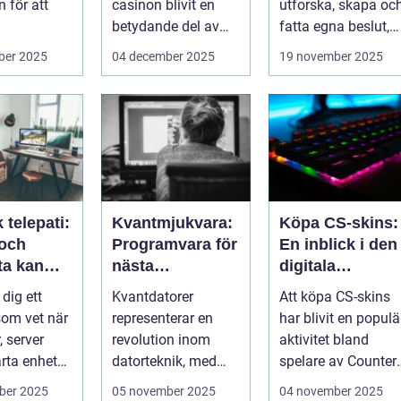
 för att
casinon blivit en
utforska, skapa oc
betydande del av
fatta egna beslut,
data, men
onlineunderhållning
men med de...
ber 2025
04 december 2025
19 november 2025
. ...
 telepati:
Kvantmjukvara:
Köpa CS-skins:
 och
Programvara för
En inblick i den
ta kan
nästa
digitala
ga fel
generations
handelsvärlden
 dig ett
Kvantdatorer
Att köpa CS-skins
de händer
datorer
om vet när
representerar en
har blivit en populä
, server
revolution inom
aktivitet bland
arta enhet
datorteknik, med
spelare av Counter-
tt ...
kapacitet att lösa
Strike: Global ...
ber 2025
05 november 2025
04 november 2025