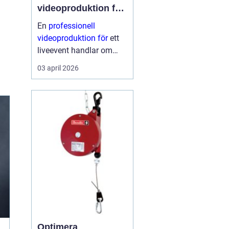
videoproduktion för
liveevent
En
professionell
videoproduktion för
ett
liveevent handlar om
långt mer än kameror
03 april 2026
och skärmar. Den avgör
hur publiken upplever
talare, artister och
budskap både på plats
och på distans. När
planeri...
Optimera