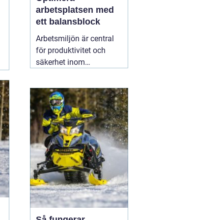
arbetsplatsen med
ett balansblock
Arbetsmiljön är central
för produktivitet och
säkerhet inom
industrisektorer världen
över. För att skapa en
optimal arbetsmiljö är
ergonomi och
hjälpmedel
15 februari
2026
Så fungerar