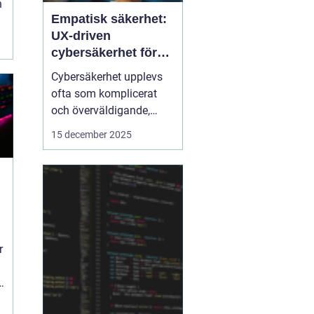
h
Empatisk säkerhet:
UX-driven
cybersäkerhet för
icke-tekniska
Cybersäkerhet upplevs
användare
ofta som komplicerat
och överväldigande,
särskilt för användare
15 december 2025
utan teknisk bakgrund.
Traditionella
säkerhetslösningar
fokuserar på teknik, men
ignorerar hur människor
faktiskt...
r