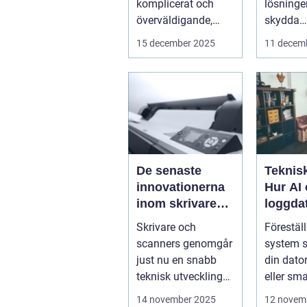
komplicerat och
lösningen
överväldigande,
skydda
särskilt för...
företags
15 december 2025
11 decem
verkl...
De senaste
Teknisk
innovationerna
Hur AI
inom skrivare
loggda
och scanners
förutsä
Skrivare och
Föreställ
innan 
scanners genomgår
system s
just nu en snabb
din dator
teknisk utveckling
eller sm
som gör dem mer
kommer a
14 november 2025
12 novem