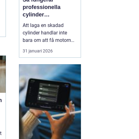
professionella
cylinder
reperationer för
Att laga en skadad
snöskoter och
cylinder handlar inte
motocross
bara om att få motorn
att gå igen. En väl utförd
31 januari 2026
reparation förlänger
livslängden på hela
maskinen, ger stabil
prestanda och minskar
kostnaderna över tid.
Många förare upptäcker
först värdet av en bra
n
cylinder...
t