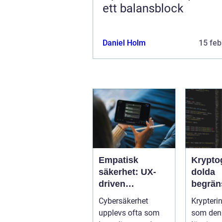
ett balansblock
Daniel Holm
15 feb
Empatisk
Krypto
säkerhet: UX-
dolda
driven
begrän
cybersäkerhet
När sä
Cybersäkerhet
Krypteri
för icke-tekniska
kan mi
upplevs ofta som
som den 
användare
företag