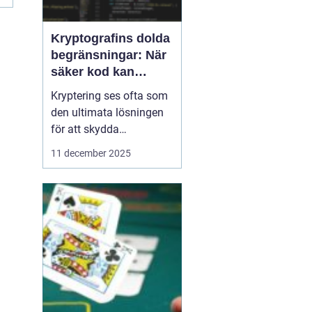
Kryptografins dolda
begränsningar: När
säker kod kan
missleda företag
Kryptering ses ofta som
den ultimata lösningen
för att skydda
företagsdata, men
11 december 2025
verkligheten är mer
nyanserad. Felaktigt
implementerad eller
missförstådd kryptografi
kan skapa en falsk
känsla av säkerhet som
f...