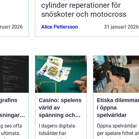
cylinder reperationer för
snöskoter och motocross
ruari 2026
Alice Pettersson
31 januari 2026
grafins
Casino: spelens
Etiska dilemma
värld av
i öppna
sningar:
spänning och
spelvärldar
ker kod
underhållning
ng ses ofta
I dagens digitala
Öppna spelvärldar
ssleda
ultimata
tidsålder har
ger spelare frihet at