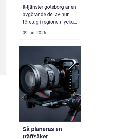
vardag
It-tjänster göteborg är en
avgörande del av hur
företag i regionen lyckas
skapa en säker, stabil
09 juni 2026
och effektiv digital
vardag. När tekniken
fungerar som den ska
blir arbetsdagen
smidigare, personalen
mindre stressad och
kunderna mer nöjda.
Många verks...
Så planeras en
träffsäker