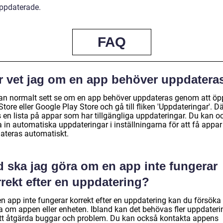
ppdaterade.
FAQ
r vet jag om en app behöver uppdatera
an normalt sett se om en app behöver uppdateras genom att ö
tore eller Google Play Store och gå till fliken 'Uppdateringar'. D
s en lista på appar som har tillgängliga uppdateringar. Du kan o
a in automatiska uppdateringar i inställningarna för att få appar
ateras automatiskt.
d ska jag göra om en app inte fungerar
rekt efter en uppdatering?
n app inte fungerar korrekt efter en uppdatering kan du försöka 
ta om appen eller enheten. Ibland kan det behövas fler uppdateri
att åtgärda buggar och problem. Du kan också kontakta appens