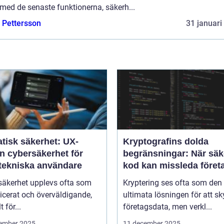
med de senaste funktionerna, säkerh...
e Pettersson
31 januari
tisk säkerhet: UX-
Kryptografins dolda
n cybersäkerhet för
begränsningar: När säk
-tekniska användare
kod kan missleda föret
säkerhet upplevs ofta som
Kryptering ses ofta som den
icerat och överväldigande,
ultimata lösningen för att s
t för...
företagsdata, men verkl...
ember 2025
11 december 2025