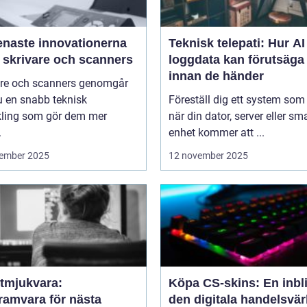
enaste innovationerna
Teknisk telepati: Hur A
 skrivare och scanners
loggdata kan förutsäga 
innan de händer
are och scanners genomgår
u en snabb teknisk
Föreställ dig ett system som
kling som gör dem mer
när din dator, server eller sm
.
enhet kommer att ...
ember 2025
12 november 2025
tmjukvara:
Köpa CS-skins: En inbli
ramvara för nästa
den digitala handelsvär