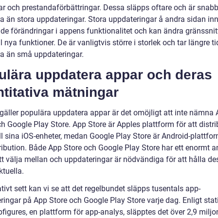
ar och prestandaförbättringar. Dessa släpps oftare och är snabb
ra än stora uppdateringar. Stora uppdateringar å andra sidan inn
de förändringar i appens funktionalitet och kan ändra gränssnitt
ll nya funktioner. De är vanligtvis större i storlek och tar längre ti
era än små uppdateringar.
ulära uppdatera appar och deras
titativa mätningar
 gäller populära uppdatera appar är det omöjligt att inte nämna
h Google Play Store. App Store är Apples plattform för att distr
ill sina iOS-enheter, medan Google Play Store är Android-plattfo
ribution. Både App Store och Google Play Store har ett enormt a
tt välja mellan och uppdateringar är nödvändiga för att hålla de
tuella.
tivt sett kan vi se att det regelbundet släpps tusentals app-
ingar på App Store och Google Play Store varje dag. Enligt stati
figures, en plattform för app-analys, släpptes det över 2,9 miljo