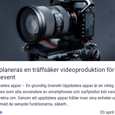
planeras en träffsäker videoproduktion för
eevent
tera appar – En grundlig översikt Uppdatera appar är en viktig
ess som alla användare av smartphones och surfplattor bör var
etna om. Genom att uppdatera appar håller man sina enheter up
med de senaste funktionerna, säkerh...
n
03 april