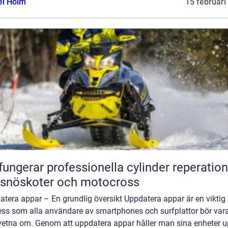
el Holm
15 februari
fungerar professionella cylinder reperation
 snöskoter och motocross
tera appar – En grundlig översikt Uppdatera appar är en viktig
ess som alla användare av smartphones och surfplattor bör var
etna om. Genom att uppdatera appar håller man sina enheter up