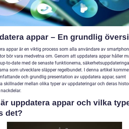
atera appar – En grundlig översi
ra appar är en viktig process som alla användare av smartpho
ttor bör vara medvetna om. Genom att uppdatera appar håller m
 up-to-date med de senaste funktionerna, säkerhetsuppdatering
arna som utvecklare släpper regelbundet. I denna artikel kommer
mfattande och grundlig presentation av uppdatera appar, samt
a skillnader mellan olika typer av uppdateringar och deras histo
 nackdelar.
är uppdatera appar och vilka typ
s det?