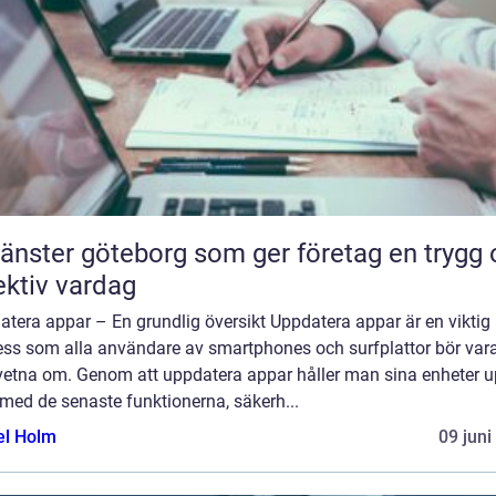
tjänster göteborg som ger företag en trygg
ektiv vardag
tera appar – En grundlig översikt Uppdatera appar är en viktig
ess som alla användare av smartphones och surfplattor bör var
etna om. Genom att uppdatera appar håller man sina enheter up
med de senaste funktionerna, säkerh...
el Holm
09 juni