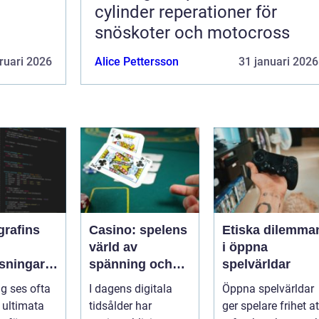
cylinder reperationer för
snöskoter och motocross
ruari 2026
Alice Pettersson
31 januari 2026
grafins
Casino: spelens
Etiska dilemma
värld av
i öppna
sningar:
spänning och
spelvärldar
ker kod
underhållning
ng ses ofta
I dagens digitala
Öppna spelvärldar
ssleda
ultimata
tidsålder har
ger spelare frihet at