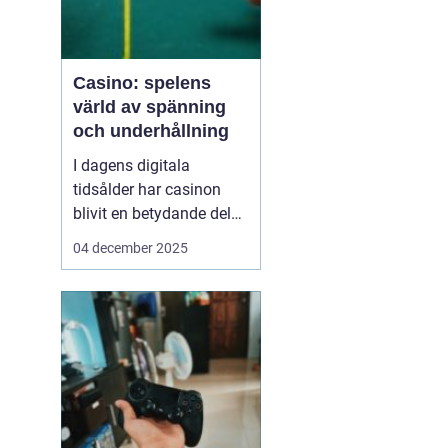
Casino: spelens
värld av spänning
och underhållning
I dagens digitala
tidsålder har casinon
blivit en betydande del
av onlineunderhållning.
04 december 2025
Från klassiska bordsspel
till moderna videoSlots
erbjuder casinovärlden
en oändlig mängd
möjligheter för spelare
att nj...