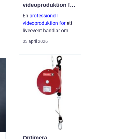
videoproduktion för
liveevent
En
professionell
videoproduktion för
ett
liveevent handlar om
långt mer än kameror
03 april 2026
och skärmar. Den avgör
hur publiken upplever
talare, artister och
budskap både på plats
och på distans. När
planeri...
Optimera