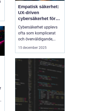
h
Empatisk säkerhet:
UX-driven
cybersäkerhet för
icke-tekniska
Cybersäkerhet upplevs
användare
ofta som komplicerat
och överväldigande,
särskilt för användare
15 december 2025
utan teknisk bakgrund.
Traditionella
säkerhetslösningar
fokuserar på teknik, men
ignorerar hur människor
faktiskt...
r