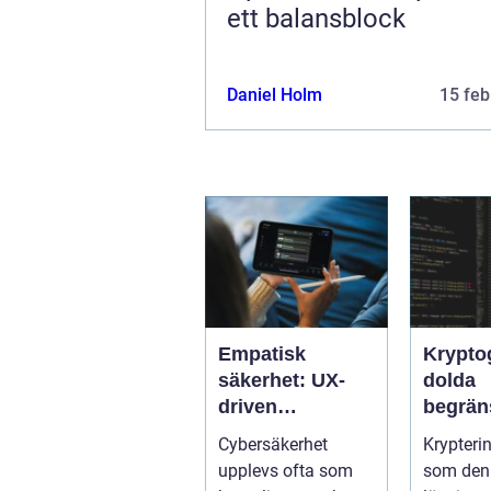
ett balansblock
Daniel Holm
15 feb
Empatisk
Krypto
säkerhet: UX-
dolda
driven
begrän
cybersäkerhet
När sä
Cybersäkerhet
Krypteri
för icke-tekniska
kan mi
upplevs ofta som
som den 
användare
företag