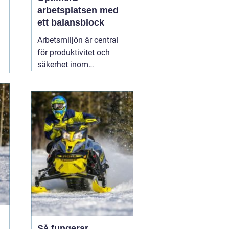
arbetsplatsen med
ett balansblock
Arbetsmiljön är central
för produktivitet och
säkerhet inom
industrisektorer världen
över. För att skapa en
optimal arbetsmiljö är
ergonomi och
hjälpmedel
15 februari
2026
Så fungerar