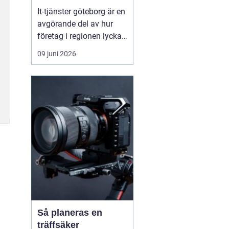
vardag
It-tjänster göteborg är en
avgörande del av hur
företag i regionen lyckas
skapa en säker, stabil
09 juni 2026
och effektiv digital
vardag. När tekniken
fungerar som den ska
blir arbetsdagen
smidigare, personalen
mindre stressad och
kunderna mer nöjda.
Många verks...
Så planeras en
träffsäker