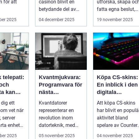
 för att
casinon blivit en
utforska, skapa oc
betydande del av
fatta egna beslut,
data, men
onlineunderhållning
men med de...
ber 2025
04 december 2025
19 november 2025
. ...
 telepati:
Kvantmjukvara:
Köpa CS-skins:
 och
Programvara för
En inblick i den
ta kan
nästa
digitala
ga fel
generations
handelsvärlden
 dig ett
Kvantdatorer
Att köpa CS-skins
de händer
datorer
om vet när
representerar en
har blivit en populä
, server
revolution inom
aktivitet bland
arta enhet
datorteknik, med
spelare av Counter-
tt ...
kapacitet att lösa
Strike: Global ...
ber 2025
05 november 2025
04 november 2025