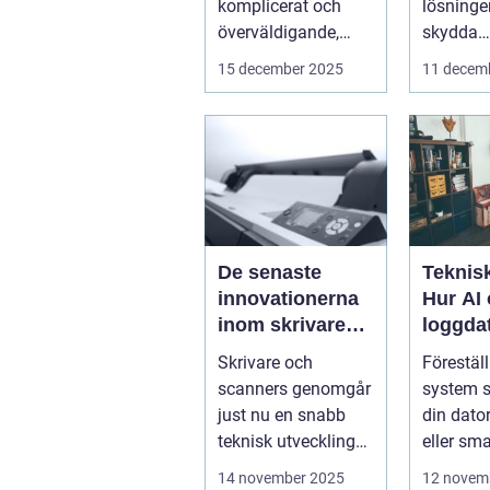
komplicerat och
lösningen
överväldigande,
skydda
särskilt för...
företags
15 december 2025
11 decem
verkl...
De senaste
Teknisk
innovationerna
Hur AI
inom skrivare
loggda
och scanners
förutsä
Skrivare och
Föreställ
innan 
scanners genomgår
system s
just nu en snabb
din dator
teknisk utveckling
eller sm
som gör dem mer
kommer a
14 november 2025
12 novem