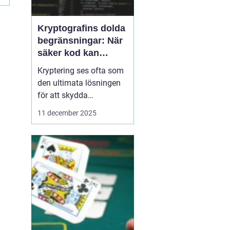
Kryptografins dolda
begränsningar: När
säker kod kan
missleda företag
Kryptering ses ofta som
den ultimata lösningen
för att skydda
företagsdata, men
11 december 2025
verkligheten är mer
nyanserad. Felaktigt
implementerad eller
missförstådd kryptografi
kan skapa en falsk
känsla av säkerhet som
f...