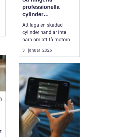
professionella
cylinder
reperationer för
Att laga en skadad
snöskoter och
cylinder handlar inte
motocross
bara om att få motorn
att gå igen. En väl utförd
31 januari 2026
reparation förlänger
livslängden på hela
maskinen, ger stabil
prestanda och minskar
kostnaderna över tid.
Många förare upptäcker
först värdet av en bra
n
cylinder...
t