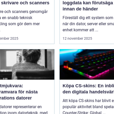
 skrivare och scanners
loggdata kan förutsäga 
innan de händer
are och scanners genomgår
u en snabb teknisk
Föreställ dig ett system som
kling som gör dem mer
när din dator, server eller sm
.
enhet kommer att ...
ember 2025
12 november 2025
tmjukvara:
Köpa CS-skins: En inbli
ramvara för nästa
den digitala handelsvär
rations datorer
Att köpa CS-skins har blivit 
atorer representerar en
populär aktivitet bland spela
tion inom datorteknik, med
Counter-Strike: Global ...