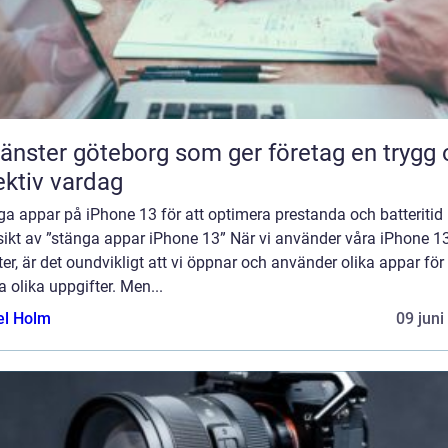
tjänster göteborg som ger företag en trygg
ektiv vardag
a appar på iPhone 13 för att optimera prestanda och batteritid
sikt av ”stänga appar iPhone 13” När vi använder våra iPhone 13
er, är det oundvikligt att vi öppnar och använder olika appar för 
a olika uppgifter. Men...
el Holm
09 juni