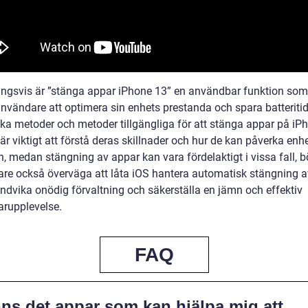
ingsvis är ”stänga appar iPhone 13” en användbar funktion so
användare att optimera sin enhets prestanda och spara batteritid
lika metoder och metoder tillgängliga för att stänga appar på iP
är viktigt att förstå deras skillnader och hur de kan påverka enh
n, medan stängning av appar kan vara fördelaktigt i vissa fall, b
re också överväga att låta iOS hantera automatisk stängning 
undvika onödig förvaltning och säkerställa en jämn och effektiv
rupplevelse.
FAQ
nns det appar som kan hjälpa mig att