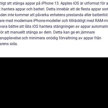
tigt att stänga appar på iPhone 13. Apples iOS är utformat för a
t hantera appar och batteri. Detta innebär att de flesta appar so
den inte kommer att påverka enhetens prestanda eller batteritid
re med modernare iPhone-modeller och tillräckligt med RAM-m
 vara bättre att låta iOS hantera stängningen av appar automatis
t för att manuellt stänga av dem. Detta kan ge en jämnare
rupplevelse och minimera onödig förvaltning av appar från
rens sida.