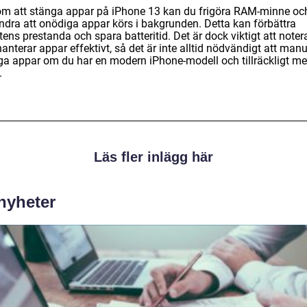
m att stänga appar på iPhone 13 kan du frigöra RAM-minne oc
indra att onödiga appar körs i bakgrunden. Detta kan förbättra
ens prestanda och spara batteritid. Det är dock viktigt att notera
anterar appar effektivt, så det är inte alltid nödvändigt att manu
ga appar om du har en modern iPhone-modell och tillräckligt m
.
Läs fler inlägg här
 nyheter