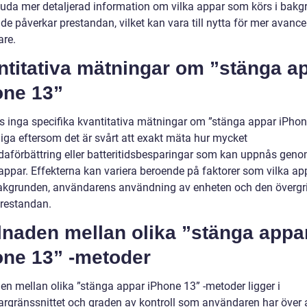
juda mer detaljerad information om vilka appar som körs i bak
de påverkar prestandan, vilket kan vara till nytta för mer avanc
re.
ntitativa mätningar om ”stänga a
one 13”
ns inga specifika kvantitativa mätningar om ”stänga appar iPhon
liga eftersom det är svårt att exakt mäta hur mycket
daförbättring eller batteritidsbesparingar som kan uppnås geno
appar. Effekterna kan variera beroende på faktorer som vilka a
bakgrunden, användarens användning av enheten och den överg
restandan.
lnaden mellan olika ”stänga appa
one 13” -metoder
den mellan olika ”stänga appar iPhone 13” -metoder ligger i
rgränssnittet och graden av kontroll som användaren har över 