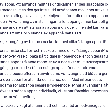
av appar. Att använda multitaskingskärmen är den snabbaste o
 metoden, men den ger inte alltid användaren möjlighet att välja
om ska stängas av eller ge detaljerad information om appar som
den. Användning av inställningarna för appar ger mer kontroll
åta användaren att stänga av appar individuellt, men det kan var
ande att hitta och stänga av appar på detta sätt.
sk genomgång av för- och nackdelar med olika ”stänga appar iP
förstå historiska för- och nackdelar med olika ”stänga appar iPh
 behöver vi se tillbaka på tidigare iPhone-modeller och deras fu
 stänga appar. På äldre modeller av iPhone var multitaskingskär
llgängliga metoden för att stänga appar. Detta kunde vara en
vande process eftersom användarna var tvungna att bläddra ge
ta över appar för att hitta och stänga dem. Med införandet av
ningarna för appar på senare iPhone-modeller har användarna få
 över att stänga appar individuellt, vilket har förenklat processe
et mer användarvänligt.
är också viktigt att nämna att det inte alltid är nödvändigt eller