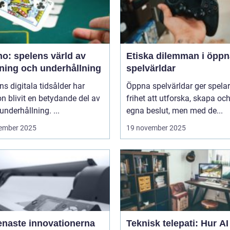
o: spelens värld av
Etiska dilemman i öppn
ning och underhållning
spelvärldar
ns digitala tidsålder har
Öppna spelvärldar ger spela
n blivit en betydande del av
frihet att utforska, skapa och
underhållning. ...
egna beslut, men med de...
ember 2025
19 november 2025
enaste innovationerna
Teknisk telepati: Hur A