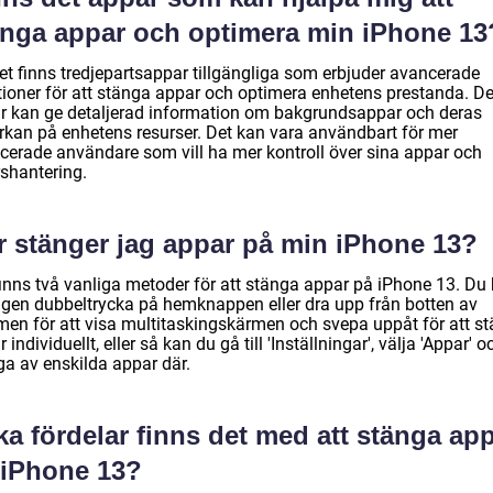
änga appar och optimera min iPhone 13
det finns tredjepartsappar tillgängliga som erbjuder avancerade
tioner för att stänga appar och optimera enhetens prestanda. D
r kan ge detaljerad information om bakgrundsappar och deras
rkan på enhetens resurser. Det kan vara användbart för mer
cerade användare som vill ha mer kontroll över sina appar och
rshantering.
r stänger jag appar på min iPhone 13?
finns två vanliga metoder för att stänga appar på iPhone 13. Du
ngen dubbeltrycka på hemknappen eller dra upp från botten av
men för att visa multitaskingskärmen och svepa uppåt för att s
 individuellt, eller så kan du gå till 'Inställningar', välja 'Appar' o
ga av enskilda appar där.
ka fördelar finns det med att stänga ap
 iPhone 13?