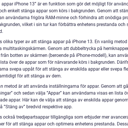
 appar iPhone 13” är en funktion som gör det möjligt för använd
och enkelt stänga appar som körs i bakgrunden. Genom att stä
an användarna frigöra RAM-minne och förhindra att onödiga pr
akgrunden, vilket i sin tur kan förbättra enhetens prestanda och
d.
s olika typer av att stänga appar på iPhone 13. En vanlig metod 
 multitaskingskärmen. Genom att dubbeltrycka på hemknappen
 från botten av skärmen (beroende på iPhone-modell), kan anv
 lista över de appar som för närvarande körs i bakgrunden. Därif
rna svepa uppåt för att stänga av enskilda appar eller svepa fl
amtidigt för att stänga av dem.
n metod är att använda inställningarna för appar. Genom att gå 
ningar” och sedan välja ”Appar” kan användarna visas en lista öv
erade appar. Här kan de välja att stänga av enskilda appar genom
på ”Stäng av” bredvid respektive app.
ns också tredjepartsappar tillgängliga som erbjuder mer avancer
ner för att stänga appar och optimera enhetens prestanda. Dess