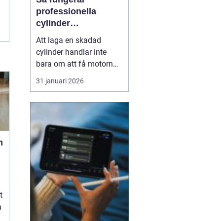
professionella
cylinder
reperationer för
Att laga en skadad
snöskoter och
cylinder handlar inte
motocross
bara om att få motorn
att gå igen. En väl utförd
31 januari 2026
reparation förlänger
livslängden på hela
maskinen, ger stabil
prestanda och minskar
kostnaderna över tid.
n
Många förare upptäcker
först värdet av en bra
cylinder...
t
h