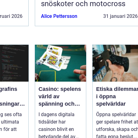
snöskoter och motocross
ruari 2026
Alice Pettersson
31 januari 2026
grafins
Casino: spelens
Etiska dilemma
värld av
i öppna
sningar:
spänning och
spelvärldar
ker kod
underhållning
ng ses ofta
I dagens digitala
Öppna spelvärldar
ssleda
ultimata
tidsålder har
ger spelare frihet at
 för att
casinon blivit en
utforska, skapa oc
betydande del av
fatta egna beslut,