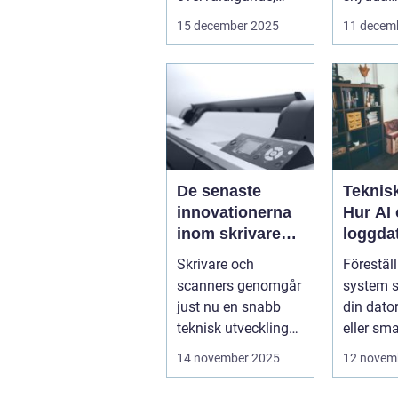
särskilt för...
företags
15 december 2025
11 decem
verkl...
De senaste
Teknisk
innovationerna
Hur AI
inom skrivare
loggda
och scanners
förutsä
Skrivare och
Föreställ
innan 
scanners genomgår
system s
just nu en snabb
din dator
teknisk utveckling
eller sm
som gör dem mer
kommer a
14 november 2025
12 novem
intell...