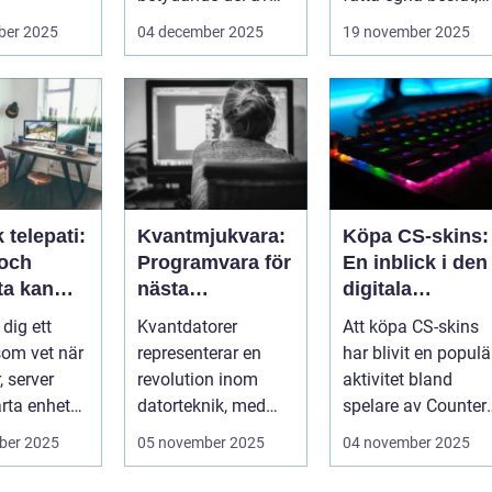
data, men
onlineunderhållning
men med de...
ber 2025
04 december 2025
19 november 2025
. ...
 telepati:
Kvantmjukvara:
Köpa CS-skins:
 och
Programvara för
En inblick i den
ta kan
nästa
digitala
ga fel
generations
handelsvärlden
 dig ett
Kvantdatorer
Att köpa CS-skins
de händer
datorer
om vet när
representerar en
har blivit en populä
, server
revolution inom
aktivitet bland
arta enhet
datorteknik, med
spelare av Counter-
tt ...
kapacitet att lösa
Strike: Global ...
ber 2025
05 november 2025
04 november 2025
problem som d...