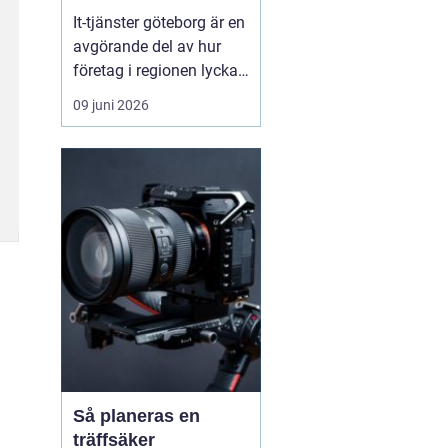
vardag
It-tjänster göteborg är en
avgörande del av hur
företag i regionen lyckas
skapa en säker, stabil
09 juni 2026
och effektiv digital
vardag. När tekniken
fungerar som den ska
blir arbetsdagen
smidigare, personalen
mindre stressad och
kunderna mer nöjda.
Många verks...
Så planeras en
träffsäker