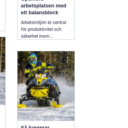
arbetsplatsen med
ett balansblock
Arbetsmiljön är central
för produktivitet och
säkerhet inom
industrisektorer världen
över. För att skapa en
optimal arbetsmiljö är
ergonomi och
hjälpmedel
15 februari
2026
Så fungerar