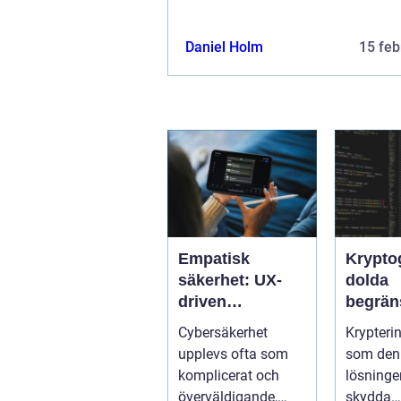
Daniel Holm
15 feb
Empatisk
Krypto
säkerhet: UX-
dolda
driven
begrän
cybersäkerhet
När sä
Cybersäkerhet
Krypteri
för icke-tekniska
kan mi
upplevs ofta som
som den 
användare
företag
komplicerat och
lösningen
överväldigande,
skydda