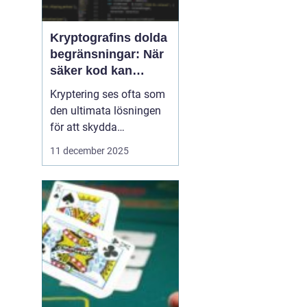
Kryptografins dolda
begränsningar: När
säker kod kan
missleda företag
Kryptering ses ofta som
den ultimata lösningen
för att skydda
företagsdata, men
11 december 2025
verkligheten är mer
nyanserad. Felaktigt
implementerad eller
missförstådd kryptografi
kan skapa en falsk
känsla av säkerhet som
f...