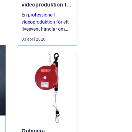
videoproduktion för
liveevent
En
professionell
videoproduktion för
ett
liveevent handlar om
långt mer än kameror
03 april 2026
och skärmar. Den avgör
hur publiken upplever
talare, artister och
budskap både på plats
och på distans. När
planeri...
Optimera