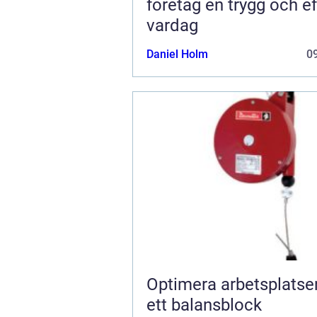
företag en trygg och ef
vardag
Daniel Holm
09
Optimera arbetsplats
ett balansblock