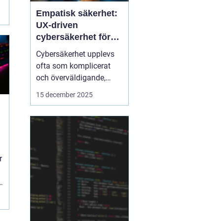
Empatisk säkerhet:
UX-driven
cybersäkerhet för
icke-tekniska
Cybersäkerhet upplevs
användare
ofta som komplicerat
och överväldigande,
särskilt för användare
15 december 2025
utan teknisk bakgrund.
Traditionella
säkerhetslösningar
fokuserar på teknik, men
ignorerar hur människor
r
faktiskt...