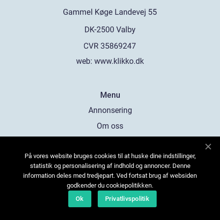
web:
www.klikko.dk
Menu
Annonsering
Om oss
Cookies
På vores website bruges cookies til at huske dine indstillinger,
Kontakta oss
statistik og personalisering af indhold og annoncer. Denne
Sitemap
information deles med tredjepart. Ved fortsat brug af websiden
godkender du cookiepolitikken.
Ok
Privatlivspolitik