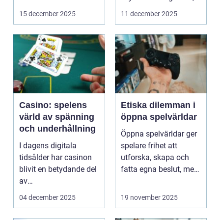
men verkl...
15 december 2025
11 december 2025
Casino: spelens
Etiska dilemman i
värld av spänning
öppna spelvärldar
och underhållning
Öppna spelvärldar ger
I dagens digitala
spelare frihet att
tidsålder har casinon
utforska, skapa och
blivit en betydande del
fatta egna beslut, men
av
med de...
onlineunderhållning. ...
04 december 2025
19 november 2025