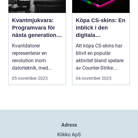
Kvantmjukvara:
Köpa CS-skins: En
Programvara för
inblick i den
nästa generations
digitala
datorer
handelsvärlden
Kvantdatorer
Att köpa CS-skins har
representerar en
blivit en populär
revolution inom
aktivitet bland spelare
datorteknik, med
av Counter-Strike:
kapacitet att lösa
Global ...
05 november 2025
04 november 2025
problem som d...
Adress