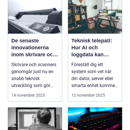
De senaste
Teknisk telepati:
innovationerna
Hur AI och
inom skrivare och
loggdata kan
scanners
förutsäga fel innan
Skrivare och scanners
Föreställ dig ett
de händer
genomgår just nu en
system som vet när
snabb teknisk
din dator, server eller
utveckling som gör
smarta enhet kommer
dem mer intell...
att ...
14 november 2025
12 november 2025