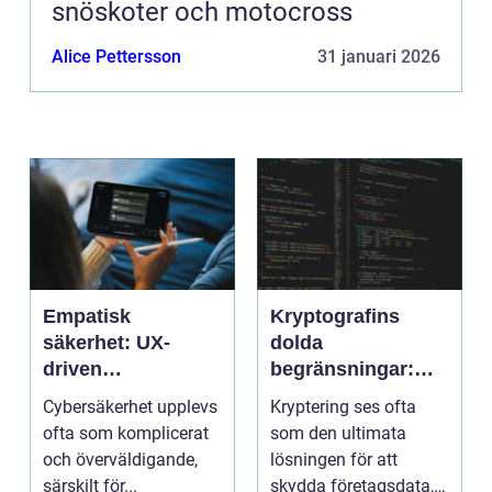
snöskoter och motocross
Alice Pettersson
31 januari 2026
Empatisk
Kryptografins
säkerhet: UX-
dolda
driven
begränsningar:
cybersäkerhet för
När säker kod kan
Cybersäkerhet upplevs
Kryptering ses ofta
icke-tekniska
missleda företag
ofta som komplicerat
som den ultimata
användare
och överväldigande,
lösningen för att
särskilt för...
skydda företagsdata,