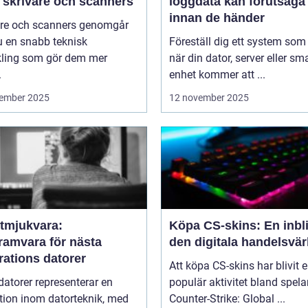
 skrivare och scanners
loggdata kan förutsäga 
innan de händer
are och scanners genomgår
u en snabb teknisk
Föreställ dig ett system som
kling som gör dem mer
när din dator, server eller sm
.
enhet kommer att ...
ember 2025
12 november 2025
tmjukvara:
Köpa CS-skins: En inbli
ramvara för nästa
den digitala handelsvär
rations datorer
Att köpa CS-skins har blivit 
atorer representerar en
populär aktivitet bland spela
tion inom datorteknik, med
Counter-Strike: Global ...