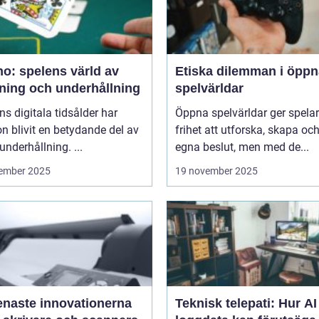
o: spelens värld av
Etiska dilemman i öppn
ning och underhållning
spelvärldar
ns digitala tidsålder har
Öppna spelvärldar ger spela
n blivit en betydande del av
frihet att utforska, skapa och
underhållning. ...
egna beslut, men med de...
ember 2025
19 november 2025
enaste innovationerna
Teknisk telepati: Hur A