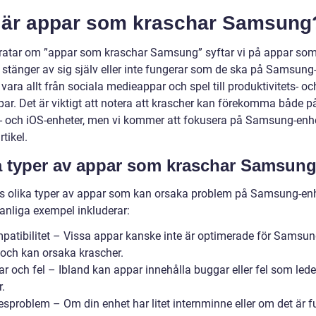
 är appar som kraschar Samsung
pratar om ”appar som kraschar Samsung” syftar vi på appar so
 stänger av sig själv eller inte fungerar som de ska på Samsung-
vara allt från sociala medieappar och spel till produktivitets- oc
ar. Det är viktigt att notera att krascher kan förekomma både p
- och iOS-enheter, men vi kommer att fokusera på Samsung-enhe
tikel.
a typer av appar som kraschar Samsun
ns olika typer av appar som kan orsaka problem på Samsung-enh
anliga exempel inkluderar:
mpatibilitet – Vissa appar kanske inte är optimerade för Samsun
 och kan orsaka krascher.
r och fel – Ibland kan appar innehålla buggar eller fel som leder 
.
sproblem – Om din enhet har litet internminne eller om det är fu