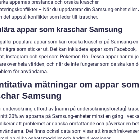
erka apparnas prestanda och orsaka krascher.
ateringskonflikter – När du uppdaterar din Samsung-enhet eller
n det uppstå konflikter som leder till krascher.
lära appar som kraschar Samsung
 gäller populära appar som kan orsaka krascher på Samsung-en
et några som sticker ut. Det kan inkludera appar som Facebook,
t, Instagram och spel som Pokemon Go. Dessa appar har miljo
e över hela världen, och när de inte fungerar som de ska kan det
roblem för användarna.
ntitativa mätningar om appar so
schar Samsung
en undersökning utförd av [namn på undersökningsföretag] krasc
itt 20% av apparna på Samsung-enheter minst en gång i vecka
ndikerar att problemet är ganska omfattande och påverkar en b
användarna. Det finns också data som visar att kraschfrekvense
r mellan olika enhetsmodeller och Android-versioner.