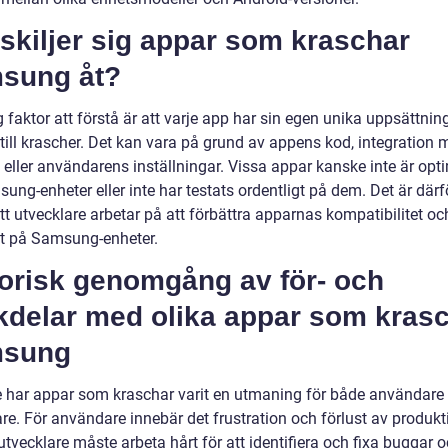
skiljer sig appar som kraschar
sung åt?
g faktor att förstå är att varje app har sin egen unika uppsättnin
till krascher. Det kan vara på grund av appens kod, integration 
 eller användarens inställningar. Vissa appar kanske inte är op
ung-enheter eller inte har testats ordentligt på dem. Det är därf
att utvecklare arbetar på att förbättra apparnas kompatibilitet oc
tet på Samsung-enheter.
torisk genomgång av för- och
kdelar med olika appar som kras
sung
e har appar som kraschar varit en utmaning för både användare
re. För användare innebär det frustration och förlust av produkti
vecklare måste arbeta hårt för att identifiera och fixa buggar oc