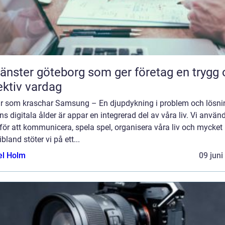
tjänster göteborg som ger företag en trygg
ektiv vardag
r som kraschar Samsung – En djupdykning i problem och lösnin
s digitala ålder är appar en integrerad del av våra liv. Vi använ
ör att kommunicera, spela spel, organisera våra liv och mycket
bland stöter vi på ett...
el Holm
09 juni