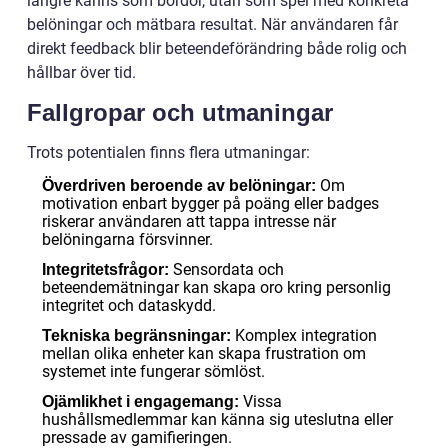
längre känns som bördor, utan som spel med konkreta
belöningar och mätbara resultat. När användaren får
direkt feedback blir beteendeförändring både rolig och
hållbar över tid.
Fallgropar och utmaningar
Trots potentialen finns flera utmaningar:
Om
Överdriven beroende av belöningar:
motivation enbart bygger på poäng eller badges
riskerar användaren att tappa intresse när
belöningarna försvinner.
Sensordata och
Integritetsfrågor:
beteendemätningar kan skapa oro kring personlig
integritet och dataskydd.
Komplex integration
Tekniska begränsningar:
mellan olika enheter kan skapa frustration om
systemet inte fungerar sömlöst.
Vissa
Ojämlikhet i engagemang:
hushållsmedlemmar kan känna sig uteslutna eller
pressade av gamifieringen.