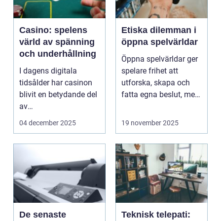
Casino: spelens
Etiska dilemman i
värld av spänning
öppna spelvärldar
och underhållning
Öppna spelvärldar ger
I dagens digitala
spelare frihet att
tidsålder har casinon
utforska, skapa och
blivit en betydande del
fatta egna beslut, men
av
med de...
onlineunderhållning. ...
04 december 2025
19 november 2025
De senaste
Teknisk telepati: