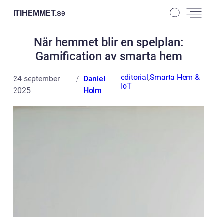
ITIHEMMET.
se
När hemmet blir en spelplan:
Gamification av smarta hem
editorial
,
Smarta Hem &
24 september
Daniel
IoT
2025
Holm