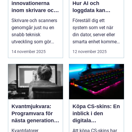
innovationerna
Hur AI och
inom skrivare och
loggdata kan
scanners
förutsäga fel innan
Skrivare och scanners
Föreställ dig ett
de händer
genomgår just nu en
system som vet när
snabb teknisk
din dator, server eller
utveckling som gör
smarta enhet kommer
dem mer intell...
att ...
14 november 2025
12 november 2025
Kvantmjukvara:
Köpa CS-skins: En
Programvara för
inblick i den
nästa generations
digitala
datorer
handelsvärlden
Kvantdatorer
Att köpa CS-skins har