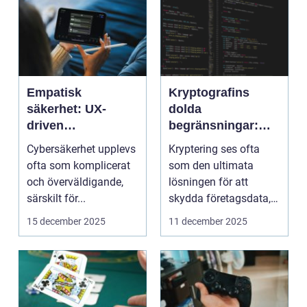
Empatisk
Kryptografins
säkerhet: UX-
dolda
driven
begränsningar:
cybersäkerhet för
När säker kod kan
Cybersäkerhet upplevs
Kryptering ses ofta
icke-tekniska
missleda företag
ofta som komplicerat
som den ultimata
användare
och överväldigande,
lösningen för att
särskilt för...
skydda företagsdata,
men verkl...
15 december 2025
11 december 2025