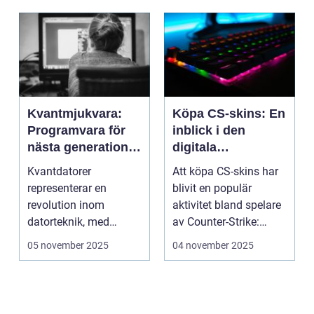
Kvantmjukvara:
Köpa CS-skins: En
Programvara för
inblick i den
nästa generations
digitala
datorer
handelsvärlden
Kvantdatorer
Att köpa CS-skins har
representerar en
blivit en populär
revolution inom
aktivitet bland spelare
datorteknik, med
av Counter-Strike:
kapacitet att lösa
Global ...
05 november 2025
04 november 2025
problem som d...