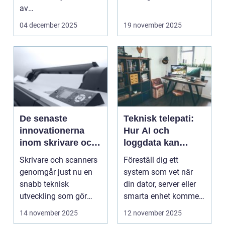
av
med de...
onlineunderhållning. ...
04 december 2025
19 november 2025
De senaste
Teknisk telepati:
innovationerna
Hur AI och
inom skrivare och
loggdata kan
scanners
förutsäga fel innan
Skrivare och scanners
Föreställ dig ett
de händer
genomgår just nu en
system som vet när
snabb teknisk
din dator, server eller
utveckling som gör
smarta enhet kommer
dem mer intell...
att ...
14 november 2025
12 november 2025