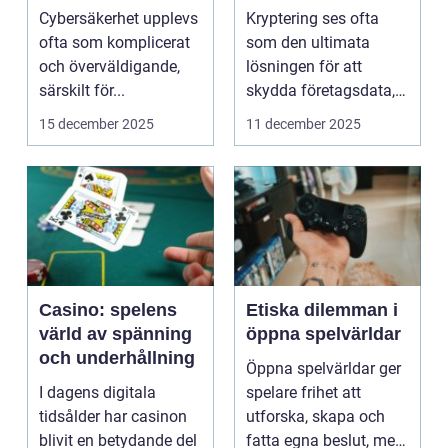
cybersäkerhet för
När säker kod kan
Cybersäkerhet upplevs
Kryptering ses ofta
icke-tekniska
missleda företag
ofta som komplicerat
som den ultimata
användare
och överväldigande,
lösningen för att
särskilt för...
skydda företagsdata,
men verkl...
15 december 2025
11 december 2025
Casino: spelens
Etiska dilemman i
värld av spänning
öppna spelvärldar
och underhållning
Öppna spelvärldar ger
I dagens digitala
spelare frihet att
tidsålder har casinon
utforska, skapa och
blivit en betydande del
fatta egna beslut, men