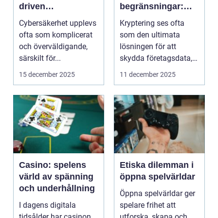
driven
begränsningar:
cybersäkerhet för
När säker kod kan
Cybersäkerhet upplevs
Kryptering ses ofta
icke-tekniska
missleda företag
ofta som komplicerat
som den ultimata
användare
och överväldigande,
lösningen för att
särskilt för...
skydda företagsdata,
men verkl...
15 december 2025
11 december 2025
Casino: spelens
Etiska dilemman i
värld av spänning
öppna spelvärldar
och underhållning
Öppna spelvärldar ger
I dagens digitala
spelare frihet att
tidsålder har casinon
utforska, skapa och