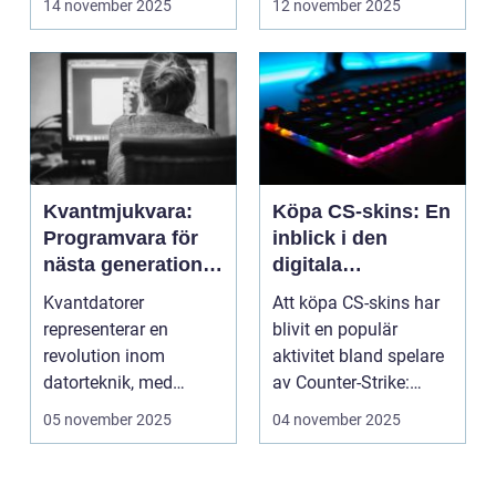
14 november 2025
12 november 2025
Kvantmjukvara:
Köpa CS-skins: En
Programvara för
inblick i den
nästa generations
digitala
datorer
handelsvärlden
Kvantdatorer
Att köpa CS-skins har
representerar en
blivit en populär
revolution inom
aktivitet bland spelare
datorteknik, med
av Counter-Strike:
kapacitet att lösa
Global ...
05 november 2025
04 november 2025
problem som d...