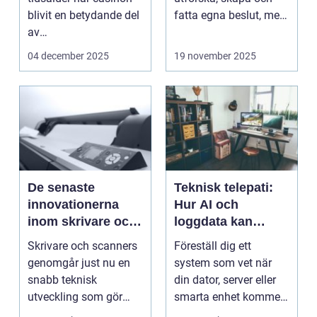
blivit en betydande del
fatta egna beslut, men
av
med de...
onlineunderhållning. ...
04 december 2025
19 november 2025
De senaste
Teknisk telepati:
innovationerna
Hur AI och
inom skrivare och
loggdata kan
scanners
förutsäga fel innan
Skrivare och scanners
Föreställ dig ett
de händer
genomgår just nu en
system som vet när
snabb teknisk
din dator, server eller
utveckling som gör
smarta enhet kommer
dem mer intell...
att ...