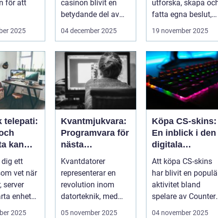
 för att
casinon blivit en
utforska, skapa oc
betydande del av
fatta egna beslut,
data, men
onlineunderhållning
men med de...
ber 2025
04 december 2025
19 november 2025
. ...
 telepati:
Kvantmjukvara:
Köpa CS-skins:
 och
Programvara för
En inblick i den
ta kan
nästa
digitala
ga fel
generations
handelsvärlden
 dig ett
Kvantdatorer
Att köpa CS-skins
de händer
datorer
om vet när
representerar en
har blivit en populä
, server
revolution inom
aktivitet bland
arta enhet
datorteknik, med
spelare av Counter-
tt ...
kapacitet att lösa
Strike: Global ...
ber 2025
05 november 2025
04 november 2025