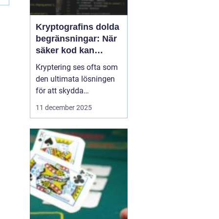
Kryptografins dolda
begränsningar: När
säker kod kan
missleda företag
Kryptering ses ofta som
den ultimata lösningen
för att skydda
företagsdata, men
11 december 2025
verkligheten är mer
nyanserad. Felaktigt
implementerad eller
missförstådd kryptografi
kan skapa en falsk
känsla av säkerhet som
f...