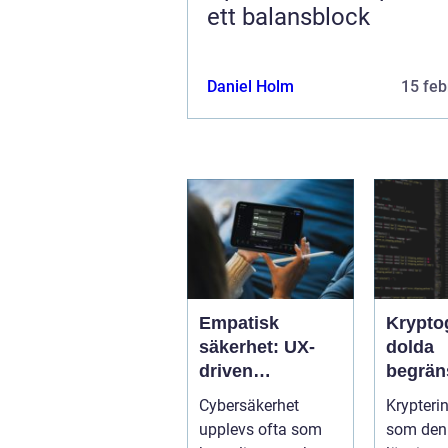
ett balansblock
Daniel Holm
15 feb
Empatisk
Krypto
säkerhet: UX-
dolda
driven
begrän
cybersäkerhet
När sä
Cybersäkerhet
Krypteri
för icke-tekniska
kan mi
upplevs ofta som
som den 
användare
företag