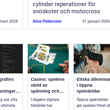
cylinder reperationer för
snöskoter och motocross
ruari 2026
Alice Pettersson
31 januari 2026
grafins
Casino: spelens
Etiska dilemma
värld av
i öppna
sningar:
spänning och
spelvärldar
ker kod
underhållning
ng ses ofta
I dagens digitala
Öppna spelvärldar
ssleda
ultimata
tidsålder har
ger spelare frihet at