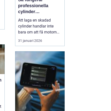
professionella
cylinder
reperationer för
Att laga en skadad
snöskoter och
cylinder handlar inte
motocross
bara om att få motorn
att gå igen. En väl utförd
31 januari 2026
reparation förlänger
livslängden på hela
maskinen, ger stabil
prestanda och minskar
kostnaderna över tid.
Många förare upptäcker
först värdet av en bra
n
cylinder...
t