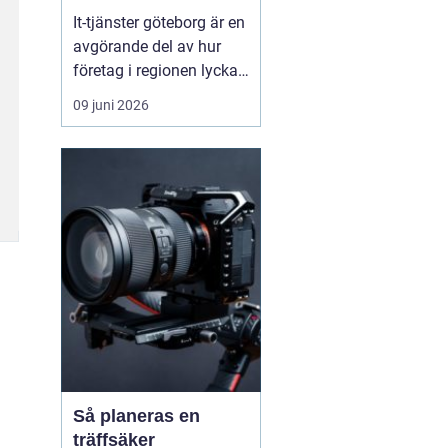
vardag
It-tjänster göteborg är en
avgörande del av hur
företag i regionen lyckas
skapa en säker, stabil
09 juni 2026
och effektiv digital
vardag. När tekniken
fungerar som den ska
blir arbetsdagen
smidigare, personalen
mindre stressad och
kunderna mer nöjda.
Många verks...
Så planeras en
träffsäker