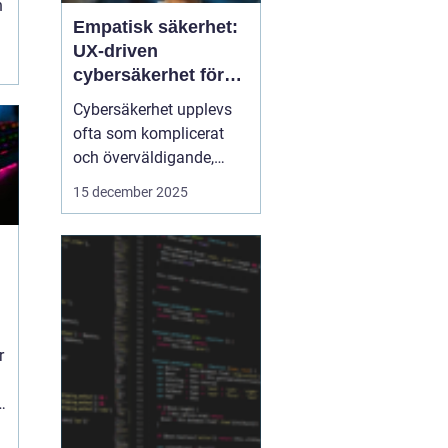
h
Empatisk säkerhet:
UX-driven
cybersäkerhet för
icke-tekniska
Cybersäkerhet upplevs
användare
ofta som komplicerat
och överväldigande,
särskilt för användare
15 december 2025
utan teknisk bakgrund.
Traditionella
säkerhetslösningar
fokuserar på teknik, men
ignorerar hur människor
faktiskt...
r