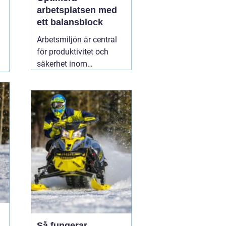
arbetsplatsen med
ett balansblock
Arbetsmiljön är central
för produktivitet och
säkerhet inom
industrisektorer världen
över. För att skapa en
optimal arbetsmiljö är
ergonomi och
hjälpmedel
15 februari
2026
Så fungerar