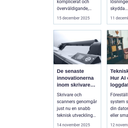
komplicerat och
lösningen
överväldigande,
skydda
särskilt för...
företags
15 december 2025
11 decem
verkl...
De senaste
Teknisk
innovationerna
Hur AI
inom skrivare
loggda
och scanners
förutsä
Skrivare och
Föreställ
innan 
scanners genomgår
system s
just nu en snabb
din dator
teknisk utveckling
eller sm
som gör dem mer
kommer a
14 november 2025
12 novem