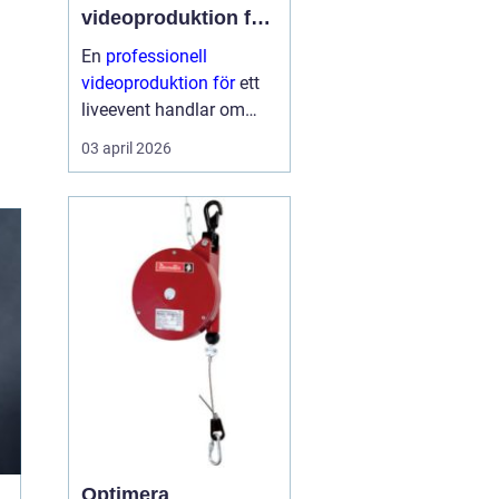
videoproduktion för
liveevent
En
professionell
videoproduktion för
ett
liveevent handlar om
långt mer än kameror
03 april 2026
och skärmar. Den avgör
hur publiken upplever
talare, artister och
budskap både på plats
och på distans. När
planeri...
Optimera