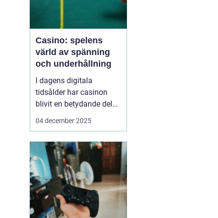
Casino: spelens
värld av spänning
och underhållning
I dagens digitala
tidsålder har casinon
blivit en betydande del
av onlineunderhållning.
04 december 2025
Från klassiska bordsspel
till moderna videoSlots
erbjuder casinovärlden
en oändlig mängd
möjligheter för spelare
att nj...