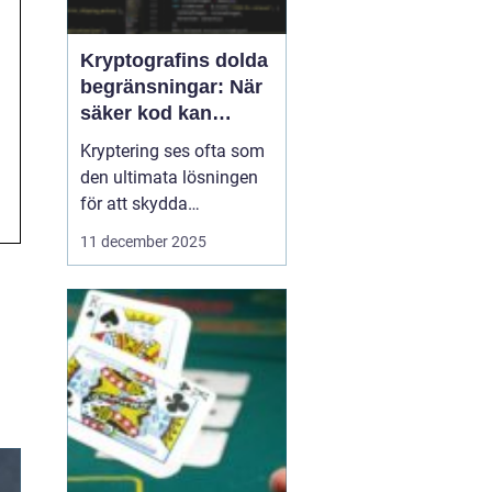
Kryptografins dolda
begränsningar: När
säker kod kan
missleda företag
Kryptering ses ofta som
den ultimata lösningen
för att skydda
företagsdata, men
11 december 2025
verkligheten är mer
nyanserad. Felaktigt
implementerad eller
missförstådd kryptografi
kan skapa en falsk
känsla av säkerhet som
f...