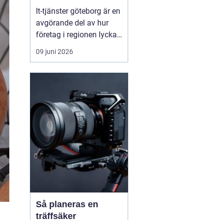
vardag
It-tjänster göteborg är en
avgörande del av hur
företag i regionen lyckas
skapa en säker, stabil
09 juni 2026
och effektiv digital
vardag. När tekniken
fungerar som den ska
blir arbetsdagen
smidigare, personalen
mindre stressad och
kunderna mer nöjda.
Många verks...
Så planeras en
träffsäker