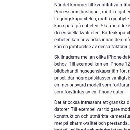
När det kommer till kvantitativa mätni
Processorns hastighet, mätt i gigah
Lagringskapaciteten, mätt i gigabyte
kan spara på enheten. Skärmstorleken
den visuella kvaliteten. Batterikapa
enheten kan användas innan den måst
kan en jämförelse av dessa faktorer 
Skillnaderna mellan olika iPhone-da
behov. Till exempel kan en iPhone 1
bildbehandlingsegenskaper jämfört m
priset, där högre prisklasser vanligt
en mer prisvärd modell som fortfaran
som förväntas av en iPhone-dator.
Det är också intressant att granska d
datorer. Till exempel var tidigare m
konstruktion och utmärkta kamerafu
mer på skärmkvalitet och prestanda. 