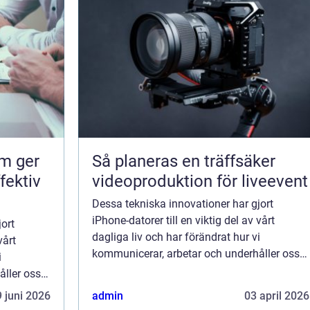
om ger
Så planeras en träffsäker
fektiv
videoproduktion för liveevent
Dessa tekniska innovationer har gjort
iPhone-datorer till en viktig del av vårt
ort
dagliga liv och har förändrat hur vi
vårt
kommunicerar, arbetar och underhåller oss
i
själva. En iPhone-dator är en mobil enhet
åller oss
som integrerar mobiltelefon, musikspelare,
l enhet
 juni 2026
admin
03 april 2026
kamera...
kspelare,