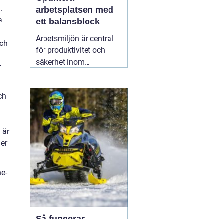
.
arbetsplatsen med
a.
ett balansblock
u
Arbetsmiljön är central
och
för produktivitet och
säkerhet inom
r
industrisektorer världen
över. För att skapa en
ch
optimal arbetsmiljö är
ergonomi och
hjälpmedel
15 februari
 är
2026
ner
ne-
Så fungerar