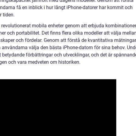
agringskapacitet jämfört med dagens modeller. Genom att förstå
ndarna få en inblick i hur långt iPhone-datorer har kommit och
r tiden.
 revolutionerat mobila enheter genom att erbjuda kombinatione
 och portabilitet. Det finns flera olika modeller att välja mellan
skaper och fördelar. Genom att förstå de kvantitativa mätninga
n användarna välja den bästa iPhone-datorn för sina behov. Und
 betydande förbättringar och utvecklingar, och det är spännand
ingen och vara medveten om historiken.