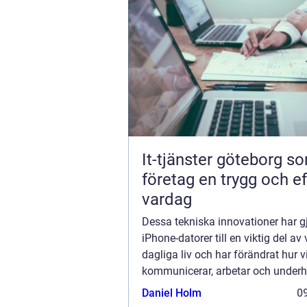
It-tjänster göteborg s
företag en trygg och ef
vardag
Dessa tekniska innovationer har gj
iPhone-datorer till en viktig del av 
dagliga liv och har förändrat hur v
kommunicerar, arbetar och underh
själva. En iPhone-dator är en mobi
Daniel Holm
09
som integrerar mobiltelefon, musi