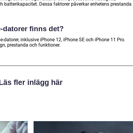
ch batterikapacitet. Dessa faktorer påverkar enhetens prestanda
-datorer finns det?
one-datorer, inklusive iPhone 12, iPhone SE och iPhone 11 Pro.
sign, prestanda och funktioner.
Läs fler inlägg här