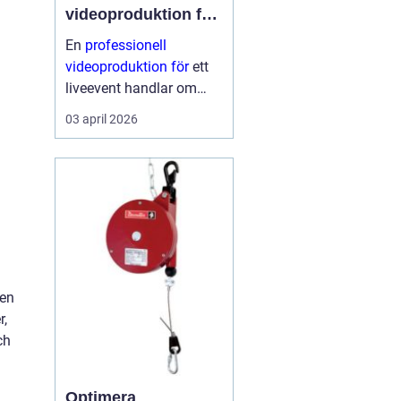
videoproduktion för
liveevent
En
professionell
videoproduktion för
ett
liveevent handlar om
långt mer än kameror
03 april 2026
och skärmar. Den avgör
hur publiken upplever
talare, artister och
budskap både på plats
och på distans. När
planeri...
 en
r,
ch
Optimera