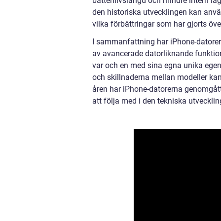
batterilivslängd och mindre intern l
den historiska utvecklingen kan anvä
vilka förbättringar som har gjorts öve
I sammanfattning har iPhone-datorer
av avancerade datorliknande funktioner
var och en med sina egna unika egen
och skillnaderna mellan modeller ka
åren har iPhone-datorerna genomgått
att följa med i den tekniska utveckl