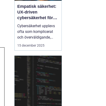
Empatisk säkerhet:
UX-driven
cybersäkerhet för
icke-tekniska
Cybersäkerhet upplevs
användare
ofta som komplicerat
och överväldigande,
särskilt för användare
15 december 2025
utan teknisk bakgrund.
Traditionella
säkerhetslösningar
fokuserar på teknik, men
ignorerar hur människor
faktiskt...