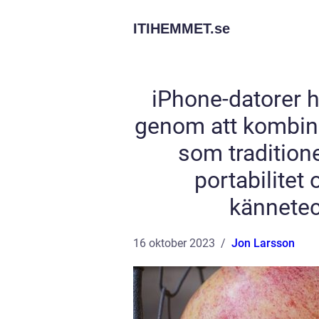
ITIHEMMET.
se
iPhone-datorer h
genom att kombine
som traditione
portabilite
kännete
16 oktober 2023
Jon Larsson