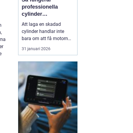
professionella
cylinder
reperationer för
Att laga en skadad
n
snöskoter och
cylinder handlar inte
,
motocross
bara om att få motorn
rna
att gå igen. En väl utförd
er
31 januari 2026
reparation förlänger
e
livslängden på hela
maskinen, ger stabil
prestanda och minskar
kostnaderna över tid.
Många förare upptäcker
först värdet av en bra
cylinder...