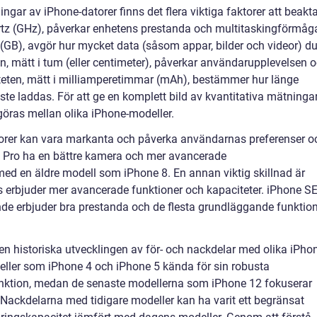
ngar av iPhone-datorer finns det flera viktiga faktorer att beakta
ertz (GHz), påverkar enhetens prestanda och multitaskingförmåg
 (GB), avgör hur mycket data (såsom appar, bilder och videor) d
, mätt i tum (eller centimeter), påverkar användarupplevelsen 
citeten, mätt i milliamperetimmar (mAh), bestämmer hur länge
e laddas. För att ge en komplett bild av kvantitativa mätninga
göras mellan olika iPhone-modeller.
torer kan vara markanta och påverka användarnas preferenser o
2 Pro ha en bättre kamera och mer avancerade
ed en äldre modell som iPhone 8. En annan viktig skillnad är
vis erbjuder mer avancerade funktioner och kapaciteter. iPhone SE
de erbjuder bra prestanda och de flesta grundläggande funktio
en historiska utvecklingen av för- och nackdelar med olika iPho
odeller som iPhone 4 och iPhone 5 kända för sin robusta
nktion, medan de senaste modellerna som iPhone 12 fokuserar
Nackdelarna med tidigare modeller kan ha varit ett begränsat