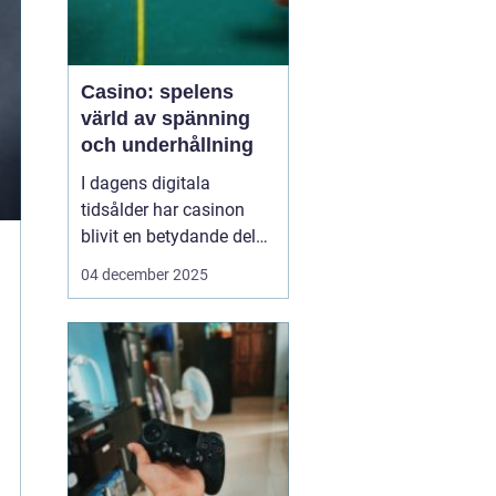
Casino: spelens
värld av spänning
och underhållning
I dagens digitala
tidsålder har casinon
blivit en betydande del
av onlineunderhållning.
04 december 2025
Från klassiska bordsspel
till moderna videoSlots
erbjuder casinovärlden
en oändlig mängd
möjligheter för spelare
att nj...