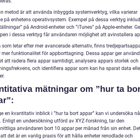
leras.
n metod är att använda inbyggda systemverktyg, vilka varierar
e på enhetens operativsystem. Exempel på dessa verktyg inklud
tällningar” på Android-enheter och ”iTunes” på Apple-enheter. G
ppen i dessa verktyg får användaren möjlighet att avinstallera a
 som letar efter mer avancerade alternativ, finns tredjepartsap
r mer funktionalitet för appborttagning. Dessa appar ger använ
t att radera flera appar samtidigt, analysera appars storlek och
ingsfrekvens, och identifiera appar som kan ha sparat data elle
er.
titativa mätningar om ”hur ta bor
ar”:
ge en kvantitativ inblick i ”hur ta bort appar” kan vi undersöka n
k. Enligt en undersökning utförd av XYZ-forskning, tar den
ittliga användaren bort 10 appar per månad från sin enhet. De
att det är en vanlig praxis för att hålla enheter renodlade och