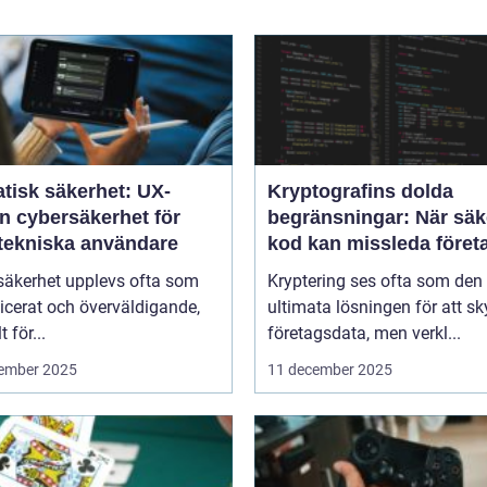
tisk säkerhet: UX-
Kryptografins dolda
n cybersäkerhet för
begränsningar: När säk
-tekniska användare
kod kan missleda föret
säkerhet upplevs ofta som
Kryptering ses ofta som den
icerat och överväldigande,
ultimata lösningen för att s
t för...
företagsdata, men verkl...
ember 2025
11 december 2025