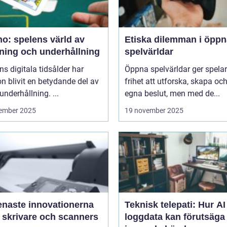
o: spelens värld av
Etiska dilemman i öppn
ning och underhållning
spelvärldar
ns digitala tidsålder har
Öppna spelvärldar ger spela
n blivit en betydande del av
frihet att utforska, skapa och
underhållning. ...
egna beslut, men med de...
ember 2025
19 november 2025
enaste innovationerna
Teknisk telepati: Hur A
 skrivare och scanners
loggdata kan förutsäga 