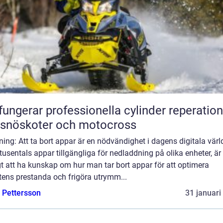
fungerar professionella cylinder reperation
 snöskoter och motocross
ning: Att ta bort appar är en nödvändighet i dagens digitala värl
usentals appar tillgängliga för nedladdning på olika enheter, är
gt att ha kunskap om hur man tar bort appar för att optimera
tens prestanda och frigöra utrymm...
e Pettersson
31 januari