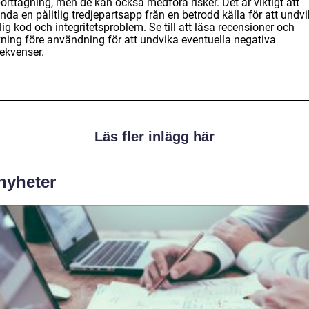
rttagning, men de kan också medföra risker. Det är viktigt att
da en pålitlig tredjepartsapp från en betrodd källa för att undv
ig kod och integritetsproblem. Se till att läsa recensioner och
kning före användning för att undvika eventuella negativa
ekvenser.
Läs fler inlägg här
 nyheter