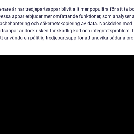
nare år har tredjepartsappar blivit allt mer populära för att ta bo
Dessa appar erbjuder mer omfattande funktioner, som analyser 
cachehantering och säkerhetskopiering av data. Nackdelen med
rtsappar är dock risken för skadlig kod och integritetsproblem. 
att använda en pålitlig tredjepartsapp för att undvika sådana pr