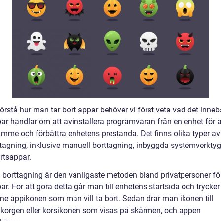
förstå hur man tar bort appar behöver vi först veta vad det innebä
par handlar om att avinstallera programvaran från en enhet för a
ymme och förbättra enhetens prestanda. Det finns olika typer av
tagning, inklusive manuell borttagning, inbyggda systemverkty
rtsappar.
 borttagning är den vanligaste metoden bland privatpersoner för
ar. För att göra detta går man till enhetens startsida och trycke
nne appikonen som man vill ta bort. Sedan drar man ikonen till
korgen eller korsikonen som visas på skärmen, och appen