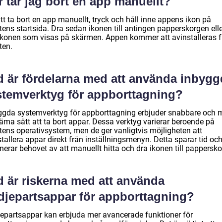
 tar jag bort en app manuellt?
tt ta bort en app manuellt, tryck och håll inne appens ikon på
ens startsida. Dra sedan ikonen till antingen papperskorgen elle
ikonen som visas på skärmen. Appen kommer att avinstalleras f
ten.
d är fördelarna med att använda inbygg
stemverktyg för appborttagning?
ggda systemverktyg för appborttagning erbjuder snabbare och 
äma sätt att ta bort appar. Dessa verktyg varierar beroende på
tens operativsystem, men de ger vanligtvis möjligheten att
tallera appar direkt från inställningsmenyn. Detta sparar tid oc
nerar behovet av att manuellt hitta och dra ikonen till pappersk
d är riskerna med att använda
edjepartsappar för appborttagning?
jepartsappar kan erbjuda mer avancerade funktioner för