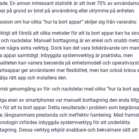
ade. En annan intressant statistik är att över 70% av användarna
par på grund av brist på användning eller utrymme på enheten.
ssion om hur olika ”hur ta bort appar” skiljer sig från varandra:
iktigt att förstå att olika metoder för att ta bort appar kan ha si
r och nackdelar. Manuell borttagning är en enkel och snabb me
äver några extra verktyg. Dock kan det vara tidskrävande om man 
era appar samtidigt. Inbyggda systemverktyg är praktiska, men
naliteten kan variera beroende på enhetsmodell och operativsys
artsappar ger användaren mer flexibilitet, men kan också kräva e
välja rätt app och installera den.
orisk genomgång av för- och nackdelar med olika ”hur ta bort ap
idiga eran av smartphones var manuell borttagning den enda till
 för att ta bort appar. Detta resulterade i problem som begränsa
, långsammare prestanda och ineffektiv hantering. Med frams
knologin infördes inbyggda systemverktyg för att underlätta
tagning. Dessa verktyg erbjöd snabbare och bekvämare sätt att 