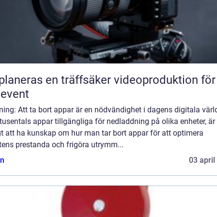
planeras en träffsäker videoproduktion för
eevent
ning: Att ta bort appar är en nödvändighet i dagens digitala värl
usentals appar tillgängliga för nedladdning på olika enheter, är
gt att ha kunskap om hur man tar bort appar för att optimera
tens prestanda och frigöra utrymm...
n
03 april