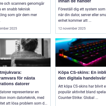
innan de händer
are och scanners genomgår
u en snabb teknisk
Föreställ dig ett system som
kling som gör dem mer
när din dator, server eller sm
.
enhet kommer att ...
ember 2025
12 november 2025
tmjukvara:
Köpa CS-skins: En inbli
ramvara för nästa
den digitala handelsvär
rations datorer
Att köpa CS-skins har blivit 
atorer representerar en
populär aktivitet bland spela
tion inom datorteknik, med
Counter-Strike: Global ...
tet att lösa problem som d...