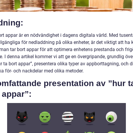
dning:
ort appar är en nödvändighet i dagens digitala värld. Med tusent
llgängliga för nedladdning på olika enheter, är det viktigt att ha
man tar bort appar för att optimera enhetens prestanda och frig
. I denna artikel kommer vi att ge en övergripande, grundlig öve
r ta bort appar”, presentera olika typer av appborttagning, och d
ska för- och nackdelar med olika metoder.
mfattande presentation av ”hur t
 appar”: