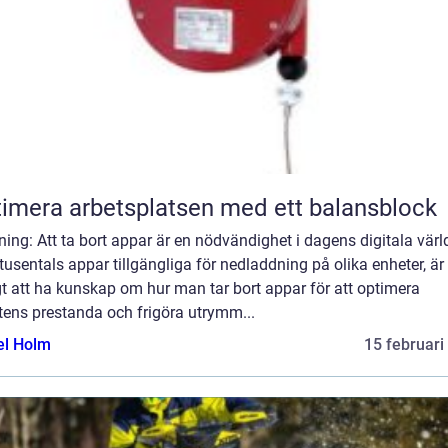
imera arbetsplatsen med ett balansblock
ning: Att ta bort appar är en nödvändighet i dagens digitala värl
usentals appar tillgängliga för nedladdning på olika enheter, är
gt att ha kunskap om hur man tar bort appar för att optimera
tens prestanda och frigöra utrymm...
el Holm
15 februari