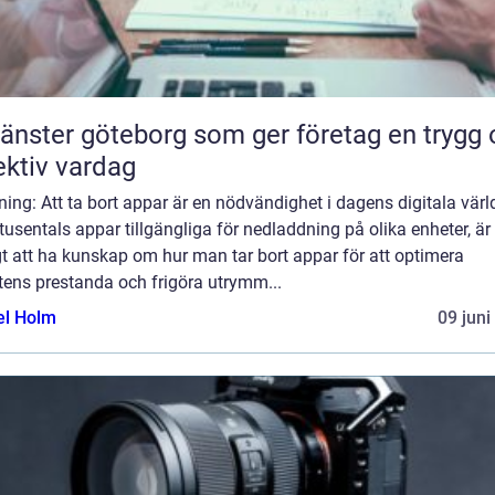
tjänster göteborg som ger företag en trygg
ektiv vardag
ning: Att ta bort appar är en nödvändighet i dagens digitala värl
usentals appar tillgängliga för nedladdning på olika enheter, är
gt att ha kunskap om hur man tar bort appar för att optimera
tens prestanda och frigöra utrymm...
el Holm
09 juni