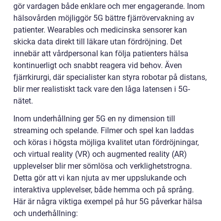
gör vardagen både enklare och mer engagerande. Inom
hälsovården möjliggör 5G bättre fjärrövervakning av
patienter. Wearables och medicinska sensorer kan
skicka data direkt till läkare utan fördröjning. Det
innebär att vårdpersonal kan följa patienters hälsa
kontinuerligt och snabbt reagera vid behov. Även
fjärrkirurgi, där specialister kan styra robotar på distans,
blir mer realistiskt tack vare den låga latensen i 5G-
nätet.
Inom underhållning ger 5G en ny dimension till
streaming och spelande. Filmer och spel kan laddas
och köras i högsta möjliga kvalitet utan fördröjningar,
och virtual reality (VR) och augmented reality (AR)
upplevelser blir mer sömlösa och verklighetstrogna.
Detta gör att vi kan njuta av mer uppslukande och
interaktiva upplevelser, både hemma och på språng.
Här är några viktiga exempel på hur 5G påverkar hälsa
och underhållning: