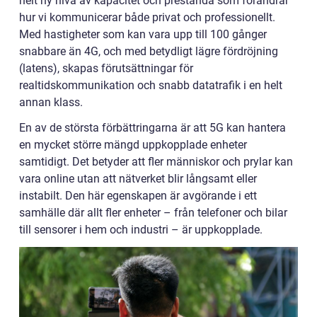
helt ny nivå av kapacitet och prestanda som förändrar
hur vi kommunicerar både privat och professionellt.
Med hastigheter som kan vara upp till 100 gånger
snabbare än 4G, och med betydligt lägre fördröjning
(latens), skapas förutsättningar för
realtidskommunikation och snabb datatrafik i en helt
annan klass.
En av de största förbättringarna är att 5G kan hantera
en mycket större mängd uppkopplade enheter
samtidigt. Det betyder att fler människor och prylar kan
vara online utan att nätverket blir långsamt eller
instabilt. Den här egenskapen är avgörande i ett
samhälle där allt fler enheter – från telefoner och bilar
till sensorer i hem och industri – är uppkopplade.