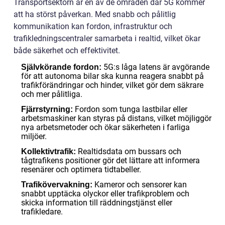
Transportsektorn är en av de områden där 5G kommer
att ha störst påverkan. Med snabb och pålitlig
kommunikation kan fordon, infrastruktur och
trafikledningscentraler samarbeta i realtid, vilket ökar
både säkerhet och effektivitet.
5G:s låga latens är avgörande
Självkörande fordon:
för att autonoma bilar ska kunna reagera snabbt på
trafikförändringar och hinder, vilket gör dem säkrare
och mer pålitliga.
Fordon som tunga lastbilar eller
Fjärrstyrning:
arbetsmaskiner kan styras på distans, vilket möjliggör
nya arbetsmetoder och ökar säkerheten i farliga
miljöer.
Realtidsdata om bussars och
Kollektivtrafik:
tågtrafikens positioner gör det lättare att informera
resenärer och optimera tidtabeller.
Kameror och sensorer kan
Trafikövervakning:
snabbt upptäcka olyckor eller trafikproblem och
skicka information till räddningstjänst eller
trafikledare.