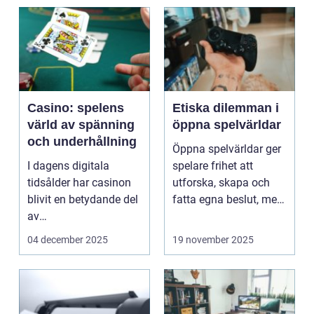
Casino: spelens
Etiska dilemman i
värld av spänning
öppna spelvärldar
och underhållning
Öppna spelvärldar ger
I dagens digitala
spelare frihet att
tidsålder har casinon
utforska, skapa och
blivit en betydande del
fatta egna beslut, men
av
med de...
onlineunderhållning. ...
04 december 2025
19 november 2025