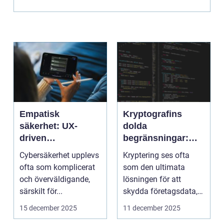
Empatisk
Kryptografins
säkerhet: UX-
dolda
driven
begränsningar:
cybersäkerhet för
När säker kod kan
Cybersäkerhet upplevs
Kryptering ses ofta
icke-tekniska
missleda företag
ofta som komplicerat
som den ultimata
användare
och överväldigande,
lösningen för att
särskilt för...
skydda företagsdata,
men verkl...
15 december 2025
11 december 2025