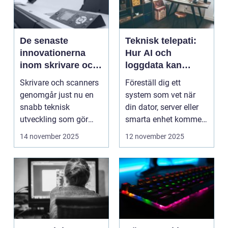
De senaste
Teknisk telepati:
innovationerna
Hur AI och
inom skrivare och
loggdata kan
scanners
förutsäga fel innan
Skrivare och scanners
Föreställ dig ett
de händer
genomgår just nu en
system som vet när
snabb teknisk
din dator, server eller
utveckling som gör
smarta enhet kommer
dem mer intell...
att ...
14 november 2025
12 november 2025