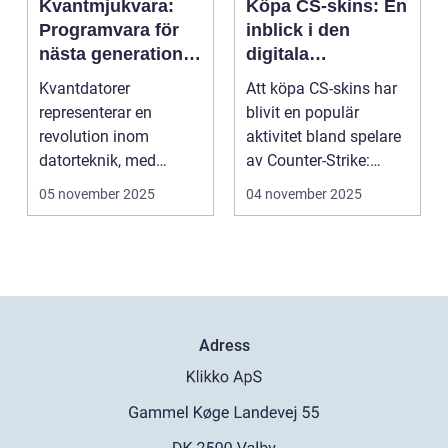
Kvantmjukvara:
Köpa CS-skins: En
Programvara för
inblick i den
nästa generations
digitala
datorer
handelsvärlden
Kvantdatorer
Att köpa CS-skins har
representerar en
blivit en populär
revolution inom
aktivitet bland spelare
datorteknik, med
av Counter-Strike:
kapacitet att lösa
Global ...
05 november 2025
04 november 2025
problem som d...
Adress