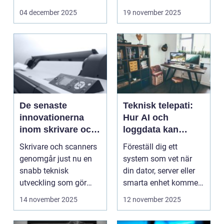
onlineunderhållning. ...
04 december 2025
19 november 2025
De senaste
Teknisk telepati:
innovationerna
Hur AI och
inom skrivare och
loggdata kan
scanners
förutsäga fel innan
Skrivare och scanners
Föreställ dig ett
de händer
genomgår just nu en
system som vet när
snabb teknisk
din dator, server eller
utveckling som gör
smarta enhet kommer
dem mer intell...
att ...
14 november 2025
12 november 2025