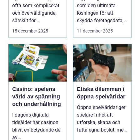
icke-tekniska
missleda företag
ofta som komplicerat
som den ultimata
användare
och överväldigande,
lösningen för att
särskilt för...
skydda företagsdata,
men verkl...
15 december 2025
11 december 2025
Casino: spelens
Etiska dilemman i
värld av spänning
öppna spelvärldar
och underhållning
Öppna spelvärldar ger
I dagens digitala
spelare frihet att
tidsålder har casinon
utforska, skapa och
blivit en betydande del
fatta egna beslut, men
av
med de...