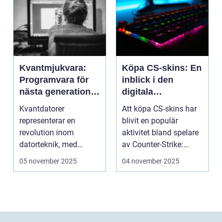
Kvantmjukvara:
Köpa CS-skins: En
Programvara för
inblick i den
nästa generations
digitala
datorer
handelsvärlden
Kvantdatorer
Att köpa CS-skins har
representerar en
blivit en populär
revolution inom
aktivitet bland spelare
datorteknik, med
av Counter-Strike:
kapacitet att lösa
Global ...
05 november 2025
04 november 2025
problem som d...