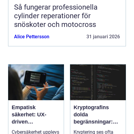
Så fungerar professionella
cylinder reperationer för
snöskoter och motocross
Alice Pettersson
31 januari 2026
Empatisk
Kryptografins
säkerhet: UX-
dolda
driven
begränsningar:
cybersäkerhet för
När säker kod kan
Cybersäkerhet upplevs
Kryptering ses ofta