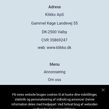
Adress
web:
www.klikko.dk
Menu
Annonsering
Om oss
Cookies
På vores website bruges cookies til at huske dine indstillinger,
Kontakta oss
statistik og personalisering af indhold og annoncer. Denne
Sitemap
information deles med tredjepart. Ved fortsat brug af websiden