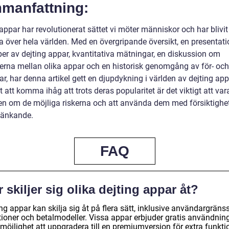
manfattning:
appar har revolutionerat sättet vi möter människor och har blivit
a över hela världen. Med en övergripande översikt, en presentati
per av dejting appar, kvantitativa mätningar, en diskussion om
derna mellan olika appar och en historisk genomgång av för- och
r, har denna artikel gett en djupdykning i världen av dejting app
gt att komma ihåg att trots deras popularitet är det viktigt att var
n om de möjliga riskerna och att använda dem med försiktighe
 tänkande.
FAQ
 skiljer sig olika dejting appar åt?
ng appar kan skilja sig åt på flera sätt, inklusive användargränss
tioner och betalmodeller. Vissa appar erbjuder gratis användnin
möjlighet att uppgradera till en premiumversion för extra funkti