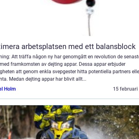
imera arbetsplatsen med ett balansblock
ning: Att träffa någon ny har genomgått en revolution de senast
 med framkomsten av dejting appar. Dessa appar erbjuder
gheten att genom enkla svepgester hitta potentiella partners ell
ta. Medan dejting appar har blivit allt...
el Holm
15 februari