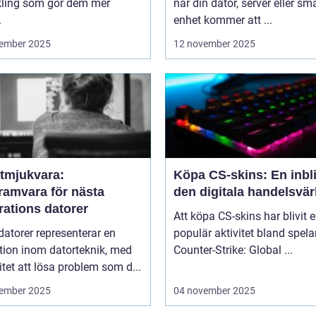
kling som gör dem mer
när din dator, server eller sm
.
enhet kommer att ...
ember 2025
12 november 2025
tmjukvara:
Köpa CS-skins: En inbli
ramvara för nästa
den digitala handelsvär
rations datorer
Att köpa CS-skins har blivit 
atorer representerar en
populär aktivitet bland spela
tion inom datorteknik, med
Counter-Strike: Global ...
tet att lösa problem som d...
ember 2025
04 november 2025