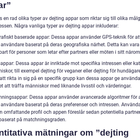
ar”
s en rad olika typer av dejting appar som riktar sig till olika mål
essen. Några vanliga typer av dejting appar inkluderar:
rafiskt baserade appar: Dessa appar använder GPS-teknik för at
användare baserat på deras geografiska närhet. Detta kan vara 
rt för personer som letar efter partners eller möten i sitt näro
appar: Dessa appar är inriktade mot specifika intressen eller kat
skor, till exempel dejting för veganer eller dejting för hundägar
tt rikta in sig på en specifik grupp kan dessa appar ge använd
t att träffa människor med liknande livsstil och värderingar.
hningsappar: Dessa appar använder avancerade algoritmer för a
användare baserat på deras preferenser och intressen. Använd
 en omfattande profil och appen föreslår sedan potentiella partner
baserat på matchningsgraden.
titativa mätningar om ”dejting