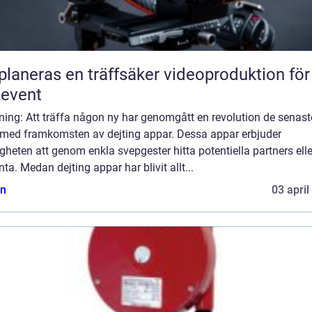
planeras en träffsäker videoproduktion för
eevent
ning: Att träffa någon ny har genomgått en revolution de senast
 med framkomsten av dejting appar. Dessa appar erbjuder
gheten att genom enkla svepgester hitta potentiella partners ell
ta. Medan dejting appar har blivit allt...
n
03 april