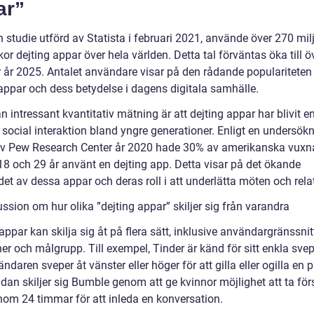
ar”
n studie utförd av Statista i februari 2021, använde över 270 mil
r dejting appar över hela världen. Detta tal förväntas öka till ö
r år 2025. Antalet användare visar på den rådande populariteten
 appar och dess betydelse i dagens digitala samhälle.
 intressant kvantitativ mätning är att dejting appar har blivit e
 social interaktion bland yngre generationer. Enligt en undersök
av Pew Research Center år 2020 hade 30% av amerikanska vuxn
18 och 29 år använt en dejting app. Detta visar på det ökande
det av dessa appar och deras roll i att underlätta möten och rela
ssion om hur olika ”dejting appar” skiljer sig från varandra
appar kan skilja sig åt på flera sätt, inklusive användargränssnit
ner och målgrupp. Till exempel, Tinder är känd för sitt enkla sv
ndaren sveper åt vänster eller höger för att gilla eller ogilla en pr
dan skiljer sig Bumble genom att ge kvinnor möjlighet att ta för
inom 24 timmar för att inleda en konversation.