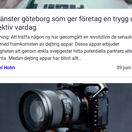
tjänster göteborg som ger företag en trygg
ektiv vardag
ning: Att träffa någon ny har genomgått en revolution de senast
 med framkomsten av dejting appar. Dessa appar erbjuder
gheten att genom enkla svepgester hitta potentiella partners ell
ta. Medan dejting appar har blivit allt...
el Holm
09 juni