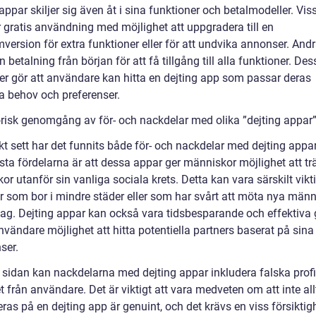
appar skiljer sig även åt i sina funktioner och betalmodeller. Vi
r gratis användning med möjlighet att uppgradera till en
version för extra funktioner eller för att undvika annonser. And
n betalning från början för att få tillgång till alla funktioner. Des
der gör att användare kan hitta en dejting app som passar deras
ka behov och preferenser.
orisk genomgång av för- och nackdelar med olika ”dejting appar
kt sett har det funnits både för- och nackdelar med dejting appar
sta fördelarna är att dessa appar ger människor möjlighet att tr
r utanför sin vanliga sociala krets. Detta kan vara särskilt vikti
r som bor i mindre städer eller som har svårt att möta nya männ
dag. Dejting appar kan också vara tidsbesparande och effektiv
nvändare möjlighet att hitta potentiella partners baserat på sina
ser.
 sidan kan nackdelarna med dejting appar inkludera falska profi
t från användare. Det är viktigt att vara medveten om att inte al
ras på en dejting app är genuint, och det krävs en viss försiktig