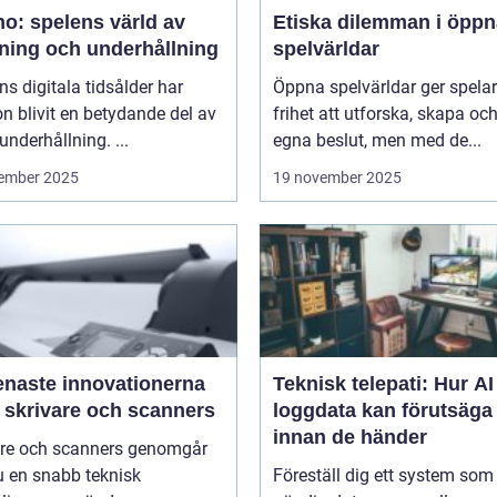
o: spelens värld av
Etiska dilemman i öppn
ning och underhållning
spelvärldar
ns digitala tidsålder har
Öppna spelvärldar ger spela
n blivit en betydande del av
frihet att utforska, skapa och
underhållning. ...
egna beslut, men med de...
ember 2025
19 november 2025
enaste innovationerna
Teknisk telepati: Hur A
 skrivare och scanners
loggdata kan förutsäga 
innan de händer
are och scanners genomgår
u en snabb teknisk
Föreställ dig ett system som