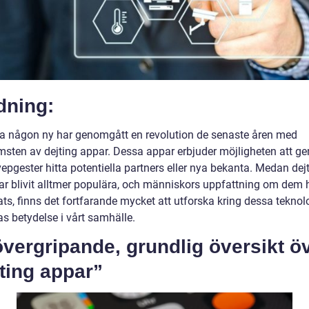
dning:
ffa någon ny har genomgått en revolution de senaste åren med
sten av dejting appar. Dessa appar erbjuder möjligheten att g
epgester hitta potentiella partners eller nya bekanta. Medan dej
ar blivit alltmer populära, och människors uppfattning om dem 
ts, finns det fortfarande mycket att utforska kring dessa teknol
s betydelse i vårt samhälle.
vergripande, grundlig översikt ö
ting appar”