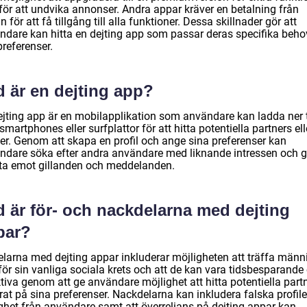
 för att undvika annonser. Andra appar kräver en betalning från
n för att få tillgång till alla funktioner. Dessa skillnader gör att
ndare kan hitta en dejting app som passar deras specifika beho
referenser.
d är en dejting app?
ejting app är en mobilapplikation som användare kan ladda ner t
smartphones eller surfplattor för att hitta potentiella partners ell
er. Genom att skapa en profil och ange sina preferenser kan
ndare söka efter andra användare med liknande intressen och 
r ta emot gillanden och meddelanden.
d är för- och nackdelarna med dejting
par?
elarna med dejting appar inkluderar möjligheten att träffa männ
för sin vanliga sociala krets och att de kan vara tidsbesparande
tiva genom att ge användare möjlighet att hitta potentiella part
at på sina preferenser. Nackdelarna kan inkludera falska profile
ighet från användare samt att överrelians på dejting appar kan