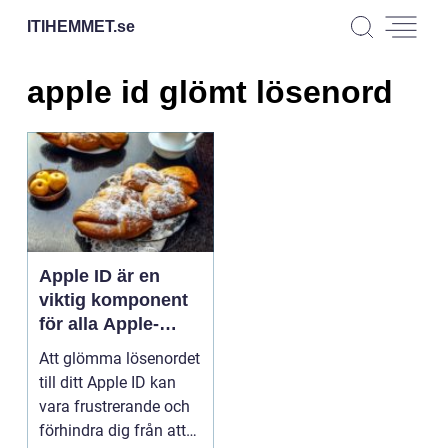
ITIHEMMET.
se
apple id glömt lösenord
Apple ID är en
viktig komponent
för alla Apple-
användare,
Att glömma lösenordet
eftersom det ger
till ditt Apple ID kan
tillgång till en rad
vara frustrerande och
olika funktioner
förhindra dig från att
och appar