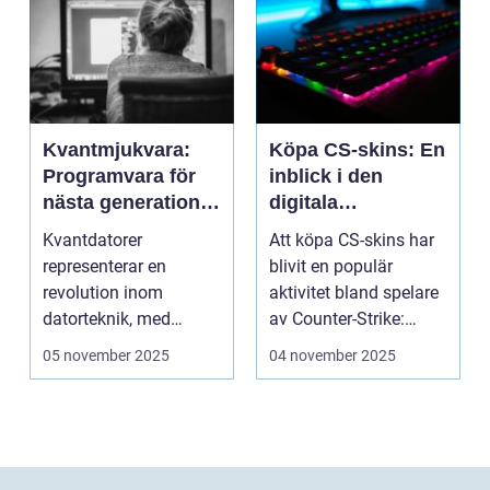
Kvantmjukvara:
Köpa CS-skins: En
Programvara för
inblick i den
nästa generations
digitala
datorer
handelsvärlden
Kvantdatorer
Att köpa CS-skins har
representerar en
blivit en populär
revolution inom
aktivitet bland spelare
datorteknik, med
av Counter-Strike:
kapacitet att lösa
Global ...
05 november 2025
04 november 2025
problem som d...