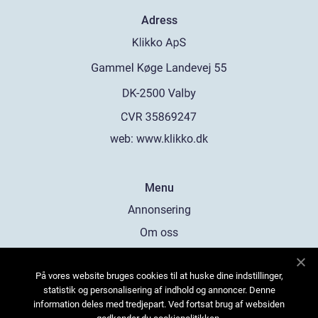
Adress
web:
www.klikko.dk
Menu
Annonsering
Om oss
Cookies
På vores website bruges cookies til at huske dine indstillinger,
Kontakta oss
statistik og personalisering af indhold og annoncer. Denne
Sitemap
information deles med tredjepart. Ved fortsat brug af websiden