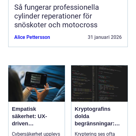
Så fungerar professionella
cylinder reperationer för
snöskoter och motocross
Alice Pettersson
31 januari 2026
Empatisk
Kryptografins
säkerhet: UX-
dolda
driven
begränsningar:
cybersäkerhet för
När säker kod kan
Cybersäkerhet upplevs
Kryptering ses ofta