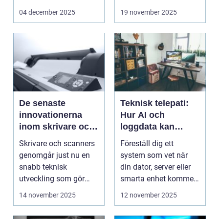
onlineunderhållning. ...
04 december 2025
19 november 2025
De senaste
Teknisk telepati:
innovationerna
Hur AI och
inom skrivare och
loggdata kan
scanners
förutsäga fel innan
Skrivare och scanners
Föreställ dig ett
de händer
genomgår just nu en
system som vet när
snabb teknisk
din dator, server eller
utveckling som gör
smarta enhet kommer
dem mer intell...
att ...
14 november 2025
12 november 2025