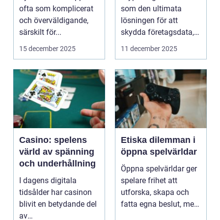
icke-tekniska
missleda företag
ofta som komplicerat
som den ultimata
användare
och överväldigande,
lösningen för att
särskilt för...
skydda företagsdata,
men verkl...
15 december 2025
11 december 2025
Casino: spelens
Etiska dilemman i
värld av spänning
öppna spelvärldar
och underhållning
Öppna spelvärldar ger
I dagens digitala
spelare frihet att
tidsålder har casinon
utforska, skapa och
blivit en betydande del
fatta egna beslut, men
av
med de...