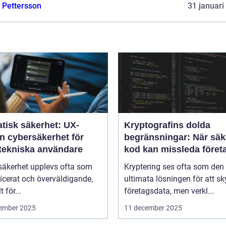
e Pettersson
31 januari
tisk säkerhet: UX-
Kryptografins dolda
n cybersäkerhet för
begränsningar: När säk
-tekniska användare
kod kan missleda föret
säkerhet upplevs ofta som
Kryptering ses ofta som den
icerat och överväldigande,
ultimata lösningen för att s
t för...
företagsdata, men verkl...
ember 2025
11 december 2025