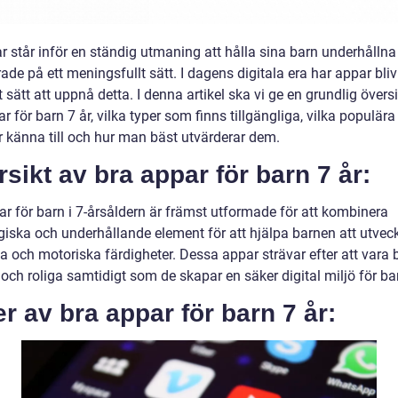
r står inför en ständig utmaning att hålla sina barn underhållna
de på ett meningsfullt sätt. I dagens digitala era har appar blivi
 sätt att uppnå detta. I denna artikel ska vi ge en grundlig övers
r för barn 7 år, vilka typer som finns tillgängliga, vilka populär
 känna till och hur man bäst utvärderar dem.
sikt av bra appar för barn 7 år:
ar för barn i 7-årsåldern är främst utformade för att kombinera
iska och underhållande element för att hjälpa barnen att utveck
va och motoriska färdigheter. Dessa appar strävar efter att vara
 och roliga samtidigt som de skapar en säker digital miljö för ba
r av bra appar för barn 7 år: