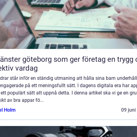
tjänster göteborg som ger företag en trygg
ektiv vardag
drar står inför en ständig utmaning att hålla sina barn underhål
ngagerade på ett meningsfullt sätt. I dagens digitala era har ap
t ett populärt sätt att uppnå detta. I denna artikel ska vi ge en gr
ikt av bra appar fö...
el Holm
09 juni