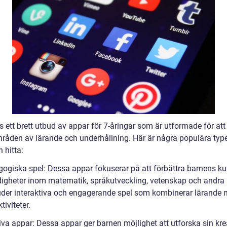
s ett brett utbud av appar för 7-åringar som är utformade för att
mråden av lärande och underhållning. Här är några populära typ
 hitta:
gogiska spel: Dessa appar fokuserar på att förbättra barnens k
digheter inom matematik, språkutveckling, vetenskap och andr
uder interaktiva och engagerande spel som kombinerar lärande
tiviteter.
iva appar: Dessa appar ger barnen möjlighet att utforska sin krea