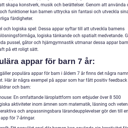
tt skapa konstverk, musik och berättelser. Genom att använda 
 och funktioner kan barnen uttrycka sin fantasi och utveckla sin
liga färdigheter.
l och logiska spel: Dessa appar syftar till att utveckla barnens
lösningsförmåga, logiska tänkande och spatialt medvetande.
juda pussel, gåtor och hjärngymnastik utmanar dessa appar bar
ft på ett roligt sätt.
lära appar för barn 7 år:
 gäller populära appar för barn i åldern 7 år finns det några na
 ut. Här är några exempel på appar som har fått positiv feedbac
äldrar och barn:
ouse: En omfattande läroplattform som erbjuder över 8 500
iska aktiviteter inom ämnen som matematik, läsning och veten
teraktiva och anpassningsbara lärandeupplevelser gör den till e
app för 7-åringar.