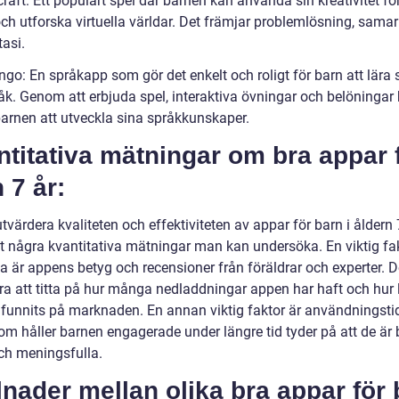
raft: Ett populärt spel där barnen kan använda sin kreativitet för
ch utforska virtuella världar. Det främjar problemlösning, sama
asi.
ngo: En språkapp som gör det enkelt och roligt för barn att lära s
åk. Genom att erbjuda spel, interaktiva övningar och belöningar 
arnen att utveckla sina språkkunskaper.
titativa mätningar om bra appar 
 7 år:
utvärdera kvaliteten och effektiviteten av appar för barn i åldern 
et några kvantitativa mätningar man kan undersöka. En viktig fak
a är appens betyg och recensioner från föräldrar och experter. D
ra att titta på hur många nedladdningar appen har haft och hur
 funnits på marknaden. En annan viktig faktor är användningsti
om håller barnen engagerade under längre tid tyder på att de är
och meningsfulla.
lnader mellan olika bra appar för