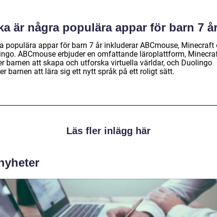
ka är några populära appar för barn 7 å
a populära appar för barn 7 år inkluderar ABCmouse, Minecraft
ingo. ABCmouse erbjuder en omfattande läroplattform, Minecra
ter barnen att skapa och utforska virtuella världar, och Duolingo
er barnen att lära sig ett nytt språk på ett roligt sätt.
Läs fler inlägg här
 nyheter