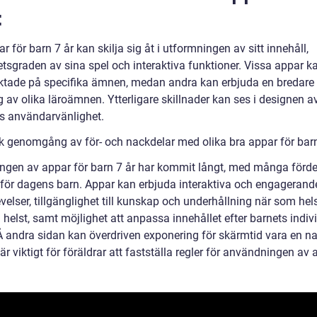
:
r för barn 7 år kan skilja sig åt i utformningen av sitt innehåll,
etsgraden av sina spel och interaktiva funktioner. Vissa appar k
iktade på specifika ämnen, medan andra kan erbjuda en bredare
g av olika läroämnen. Ytterligare skillnader kan ses i designen 
s användarvänlighet.
sk genomgång av för- och nackdelar med olika bra appar för barn
ingen av appar för barn 7 år har kommit långt, med många förd
 för dagens barn. Appar kan erbjuda interaktiva och engagerand
velser, tillgänglighet till kunskap och underhållning när som hel
helst, samt möjlighet att anpassa innehållet efter barnets indiv
Å andra sidan kan överdriven exponering för skärmtid vara en n
är viktigt för föräldrar att fastställa regler för användningen av 