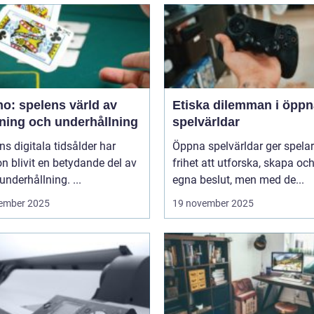
o: spelens värld av
Etiska dilemman i öppn
ning och underhållning
spelvärldar
ns digitala tidsålder har
Öppna spelvärldar ger spela
n blivit en betydande del av
frihet att utforska, skapa och
underhållning. ...
egna beslut, men med de...
ember 2025
19 november 2025