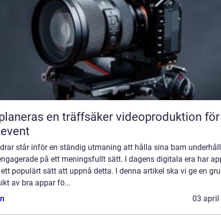
planeras en träffsäker videoproduktion för
eevent
drar står inför en ständig utmaning att hålla sina barn underhål
ngagerade på ett meningsfullt sätt. I dagens digitala era har ap
t ett populärt sätt att uppnå detta. I denna artikel ska vi ge en gr
ikt av bra appar fö...
n
03 april