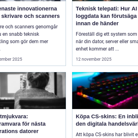
enaste innovationerna
Teknisk telepati: Hur A
 skrivare och scanners
loggdata kan förutsäga 
innan de händer
are och scanners genomgår
u en snabb teknisk
Föreställ dig ett system som
kling som gör dem mer
när din dator, server eller sm
.
enhet kommer att ...
ember 2025
12 november 2025
tmjukvara:
Köpa CS-skins: En inbli
ramvara för nästa
den digitala handelsvär
rations datorer
Att köpa CS-skins har blivit 