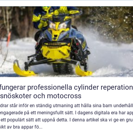
fungerar professionella cylinder reperation
 snöskoter och motocross
drar står inför en ständig utmaning att hålla sina barn underhål
ngagerade på ett meningsfullt sätt. I dagens digitala era har ap
t ett populärt sätt att uppnå detta. I denna artikel ska vi ge en gr
ikt av bra appar fö...