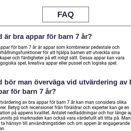
FAQ
 är bra appar för barn 7 år?
appar för barn 7 år är appar som kombinerar pedestale och
hållningsfunktioner för att hjälpa barnen att utveckla sina
aper och färdigheter på ett roligt sätt. Dessa appar kan vara
ogiska spel, kreativa appar eller pussel och logiska spel.
d bör man överväga vid utvärdering av 
ar för barn 7 år?
utvärdering av bra appar för barn 7 år kan man considera olika
rer. Betyg och recensioner från föräldrar och experter kan ge en
kation på appens kvalitet. Antalet nedladdningar och hur länge 
funnits på marknaden kan också vara värdefullt att titta på. Man
 ta hänsyn till användningstiden och om appen är engagerande 
en.