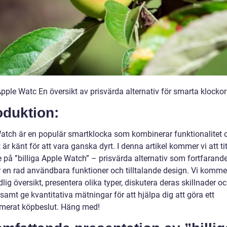
Apple Watc En översikt av prisvärda alternativ för smarta klockor
oduktion:
atch är en populär smartklocka som kombinerar funktionalitet oc
är känt för att vara ganska dyrt. I denna artikel kommer vi att ti
 på ”billiga Apple Watch” – prisvärda alternativ som fortfarand
r en rad användbara funktioner och tilltalande design. Vi kommer
lig översikt, presentera olika typer, diskutera deras skillnader o
 samt ge kvantitativa mätningar för att hjälpa dig att göra ett
rmerat köpbeslut. Häng med!