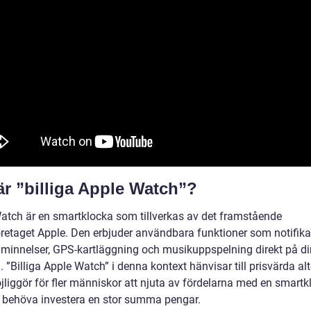
är ”billiga Apple Watch”?
atch är en smartklocka som tillverkas av det framstående
öretaget Apple. Den erbjuder användbara funktioner som notifikat
minnelser, GPS-kartläggning och musikuppspelning direkt på di
 ”Billiga Apple Watch” i denna kontext hänvisar till prisvärda alt
liggör för fler människor att njuta av fördelarna med en smartk
t behöva investera en stor summa pengar.