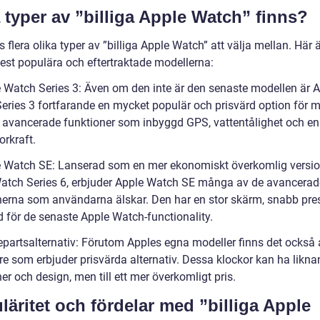
a typer av ”billiga Apple Watch” finns?
s flera olika typer av ”billiga Apple Watch” att välja mellan. Här 
est populära och eftertraktade modellerna:
e Watch Series 3: Även om den inte är den senaste modellen är 
eries 3 fortfarande en mycket populär och prisvärd option för 
 avancerade funktioner som inbyggd GPS, vattentålighet och e
orkraft.
e Watch SE: Lanserad som en mer ekonomiskt överkomlig versio
atch Series 6, erbjuder Apple Watch SE många av de avancerad
nerna som användarna älskar. Den har en stor skärm, snabb pr
d för de senaste Apple Watch-functionality.
jepartsalternativ: Förutom Apples egna modeller finns det också
are som erbjuder prisvärda alternativ. Dessa klockor kan ha likn
er och design, men till ett mer överkomligt pris.
läritet och fördelar med ”billiga Apple