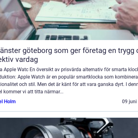
tjänster göteborg som ger företag en trygg
ektiv vardag
ga Apple Watc En översikt av prisvärda alternativ för smarta kloc
oduktion: Apple Watch är en populär smartklocka som kombinera
ionalitet och stil. Men det är känt för att vara ganska dyrt. I den
el kommer vi att titta närmar...
el Holm
09 juni