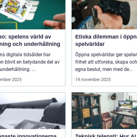
o: spelens värld av
Etiska dilemman i öppn
ning och underhållning
spelvärldar
ns digitala tidsålder har
Öppna spelvärldar ger spela
n blivit en betydande del av
frihet att utforska, skapa och
underhållning. ...
egna beslut, men med de...
ember 2025
19 november 2025
enaste innovationerna
Teknisk telepati: Hur A