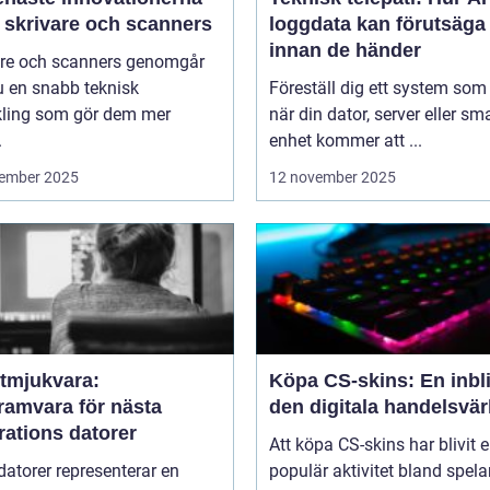
 skrivare och scanners
loggdata kan förutsäga 
innan de händer
are och scanners genomgår
u en snabb teknisk
Föreställ dig ett system som
kling som gör dem mer
när din dator, server eller sm
.
enhet kommer att ...
ember 2025
12 november 2025
tmjukvara:
Köpa CS-skins: En inbli
ramvara för nästa
den digitala handelsvär
rations datorer
Att köpa CS-skins har blivit 
atorer representerar en
populär aktivitet bland spela