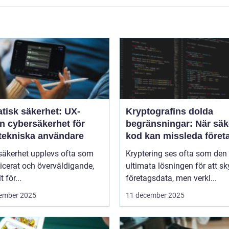
tisk säkerhet: UX-
Kryptografins dolda
n cybersäkerhet för
begränsningar: När säk
-tekniska användare
kod kan missleda föret
säkerhet upplevs ofta som
Kryptering ses ofta som den
icerat och överväldigande,
ultimata lösningen för att s
t för...
företagsdata, men verkl...
ember 2025
11 december 2025