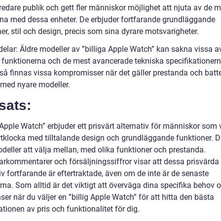
bredare publik och gett fler människor möjlighet att njuta av de
rna med dessa enheter. De erbjuder fortfarande grundläggande
er, stil och design, precis som sina dyrare motsvarigheter.
delar: Äldre modeller av ”billiga Apple Watch” kan sakna vissa a
 funktionerna och de mest avancerade tekniska specifikationern
så finnas vissa kompromisser när det gäller prestanda och batte
 med nyare modeller.
sats:
 Apple Watch” erbjuder ett prisvärt alternativ för människor som v
tklocka med tilltalande design och grundläggande funktioner. D
deller att välja mellan, med olika funktioner och prestanda.
rkommentarer och försäljningssiffror visar att dessa prisvärda
iv fortfarande är eftertraktade, även om de inte är de senaste
na. Som alltid är det viktigt att överväga dina specifika behov 
ser när du väljer en ”billig Apple Watch” för att hitta den bästa
ionen av pris och funktionalitet för dig.