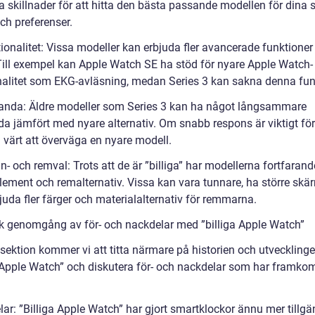
sa skillnader för att hitta den bästa passande modellen för dina 
ch preferenser.
ionalitet: Vissa modeller kan erbjuda fler avancerade funktioner
Till exempel kan Apple Watch SE ha stöd för nyare Apple Watch-
nalitet som EKG-avläsning, medan Series 3 kan sakna denna fun
tanda: Äldre modeller som Series 3 kan ha något långsammare
da jämfört med nyare alternativ. Om snabb respons är viktigt för
 värt att överväga en nyare modell.
n- och remval: Trots att de är ”billiga” har modellerna fortfarand
lement och remalternativ. Vissa kan vara tunnare, ha större skä
bjuda fler färger och materialalternativ för remmarna.
sk genomgång av för- och nackdelar med ”billiga Apple Watch”
 sektion kommer vi att titta närmare på historien och utveckling
a Apple Watch” och diskutera för- och nackdelar som har framko
lar: ”Billiga Apple Watch” har gjort smartklockor ännu mer tillgä