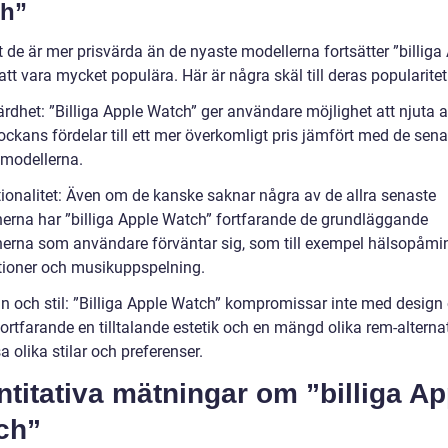
h”
t de är mer prisvärda än de nyaste modellerna fortsätter ”billiga
tt vara mycket populära. Här är några skäl till deras popularitet
ärdhet: ”Billiga Apple Watch” ger användare möjlighet att njuta 
ockans fördelar till ett mer överkomligt pris jämfört med de sen
 modellerna.
tionalitet: Även om de kanske saknar några av de allra senaste
nerna har ”billiga Apple Watch” fortfarande de grundläggande
nerna som användare förväntar sig, som till exempel hälsopåmin
ationer och musikuppspelning.
n och stil: ”Billiga Apple Watch” kompromissar inte med design o
ortfarande en tilltalande estetik och en mängd olika rem-alternat
a olika stilar och preferenser.
titativa mätningar om ”billiga Ap
ch”