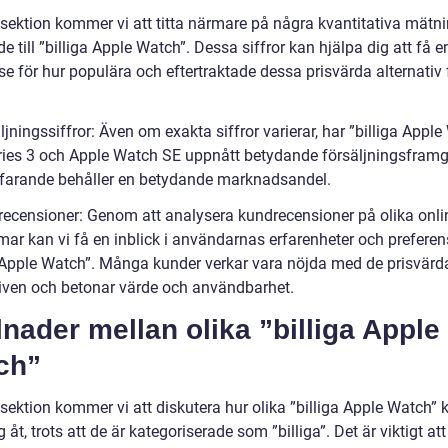
 sektion kommer vi att titta närmare på några kvantitativa mätn
de till ”billiga Apple Watch”. Dessa siffror kan hjälpa dig att få e
se för hur populära och eftertraktade dessa prisvärda alternativ 
ljningssiffror: Även om exakta siffror varierar, har ”billiga Appl
ies 3 och Apple Watch SE uppnått betydande försäljningsfram
tfarande behåller en betydande marknadsandel.
recensioner: Genom att analysera kundrecensioner på olika onli
mar kan vi få en inblick i användarnas erfarenheter och preferen
a Apple Watch”. Många kunder verkar vara nöjda med de prisvärd
tiven och betonar värde och användbarhet.
lnader mellan olika ”billiga Apple
ch”
sektion kommer vi att diskutera hur olika ”billiga Apple Watch” 
ig åt, trots att de är kategoriserade som ”billiga”. Det är viktigt a