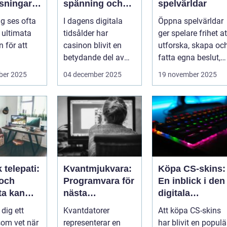
sningar:
spänning och
spelvärldar
ker kod
underhållning
ng ses ofta
I dagens digitala
Öppna spelvärldar
ssleda
ultimata
tidsålder har
ger spelare frihet at
 för att
casinon blivit en
utforska, skapa oc
betydande del av
fatta egna beslut,
data, men
onlineunderhållning
men med de...
ber 2025
04 december 2025
19 november 2025
. ...
 telepati:
Kvantmjukvara:
Köpa CS-skins:
 och
Programvara för
En inblick i den
ta kan
nästa
digitala
ga fel
generations
handelsvärlden
 dig ett
Kvantdatorer
Att köpa CS-skins
de händer
datorer
om vet när
representerar en
har blivit en populä