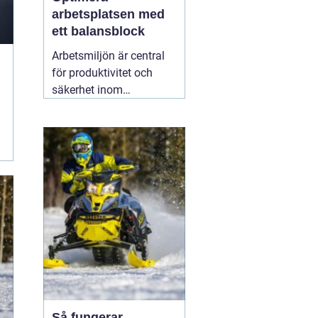
arbetsplatsen med
ett balansblock
Arbetsmiljön är central
för produktivitet och
säkerhet inom
industrisektorer världen
över. För att skapa en
optimal arbetsmiljö är
ergonomi och
hjälpmedel
15 februari
2026
Så fungerar