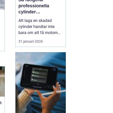
professionella
cylinder
reperationer för
Att laga en skadad
snöskoter och
cylinder handlar inte
motocross
bara om att få motorn
att gå igen. En väl utförd
31 januari 2026
reparation förlänger
livslängden på hela
maskinen, ger stabil
prestanda och minskar
kostnaderna över tid.
Många förare upptäcker
först värdet av en bra
cylinder...
n