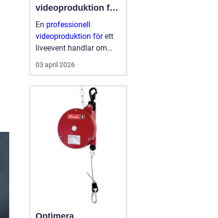
videoproduktion för
liveevent
En
professionell
videoproduktion för
ett
liveevent handlar om
långt mer än kameror
03 april 2026
och skärmar. Den avgör
hur publiken upplever
talare, artister och
budskap både på plats
och på distans. När
planeri...
Optimera