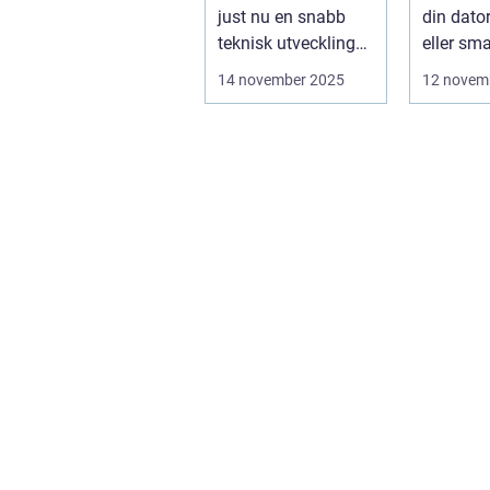
just nu en snabb
din dator
teknisk utveckling
eller sm
som gör dem mer
kommer a
14 november 2025
12 novem
intell...