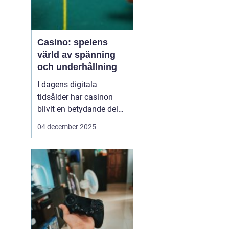
Casino: spelens
värld av spänning
och underhållning
I dagens digitala
tidsålder har casinon
blivit en betydande del
av onlineunderhållning.
04 december 2025
Från klassiska bordsspel
till moderna videoSlots
erbjuder casinovärlden
en oändlig mängd
möjligheter för spelare
att nj...