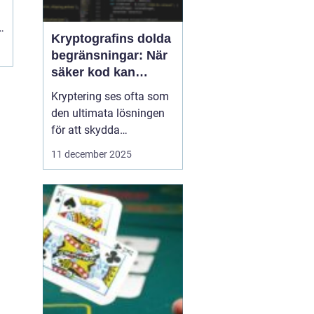
Kryptografins dolda
begränsningar: När
säker kod kan
missleda företag
Kryptering ses ofta som
den ultimata lösningen
för att skydda
företagsdata, men
11 december 2025
verkligheten är mer
nyanserad. Felaktigt
implementerad eller
missförstådd kryptografi
kan skapa en falsk
känsla av säkerhet som
f...