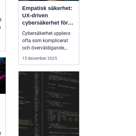
Empatisk säkerhet:
UX-driven
t
cybersäkerhet för
h
icke-tekniska
Cybersäkerhet upplevs
användare
ofta som komplicerat
och överväldigande,
särskilt för användare
15 december 2025
utan teknisk bakgrund.
Traditionella
säkerhetslösningar
fokuserar på teknik, men
ignorerar hur människor
faktiskt...
r