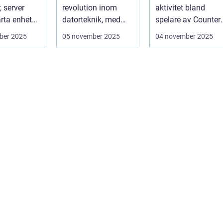
, server
revolution inom
aktivitet bland
arta enhet
datorteknik, med
spelare av Counter-
tt ...
kapacitet att lösa
Strike: Global ...
ber 2025
05 november 2025
04 november 2025
problem som d...