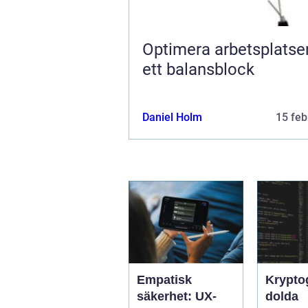
Optimera arbetsplats
ett balansblock
Daniel Holm
15 feb
Empatisk
Krypto
säkerhet: UX-
dolda