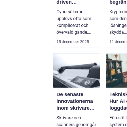
driven
begrän
cybersäkerhet
När sä
Cybersäkerhet
Krypteri
för icke-tekniska
kan mi
upplevs ofta som
som den 
användare
företag
komplicerat och
lösningen
överväldigande,
skydda
särskilt för...
företags
15 december 2025
11 decem
verkl...
De senaste
Teknisk
innovationerna
Hur AI
inom skrivare
loggda
och scanners
förutsä
Skrivare och
Föreställ
innan 
scanners genomgår
system s