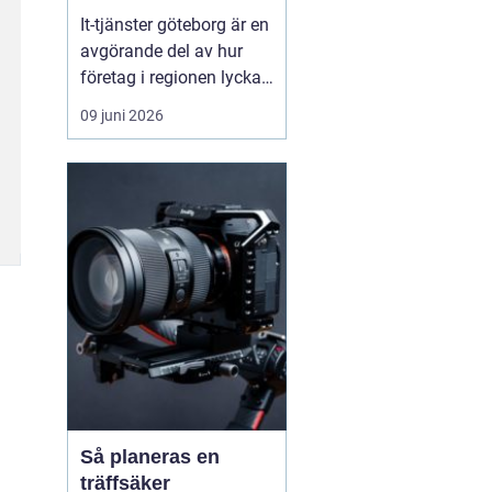
vardag
It-tjänster göteborg är en
avgörande del av hur
företag i regionen lyckas
skapa en säker, stabil
09 juni 2026
och effektiv digital
vardag. När tekniken
fungerar som den ska
blir arbetsdagen
smidigare, personalen
mindre stressad och
kunderna mer nöjda.
Många verks...
Så planeras en
träffsäker