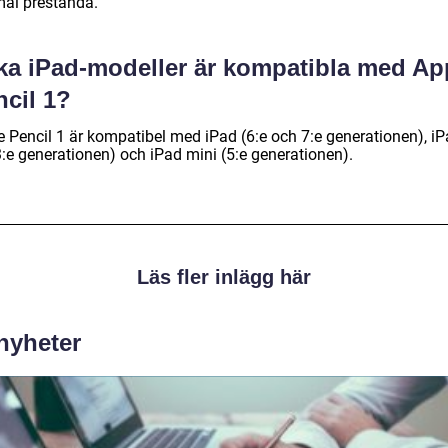
mal prestanda.
lka iPad-modeller är kompatibla med Ap
ncil 1?
e Pencil 1 är kompatibel med iPad (6:e och 7:e generationen), i
3:e generationen) och iPad mini (5:e generationen).
Läs fler inlägg här
 nyheter