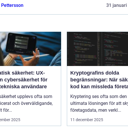
e Pettersson
31 januari
tisk säkerhet: UX-
Kryptografins dolda
n cybersäkerhet för
begränsningar: När säk
-tekniska användare
kod kan missleda föret
säkerhet upplevs ofta som
Kryptering ses ofta som den
icerat och överväldigande,
ultimata lösningen för att s
t för...
företagsdata, men verkl...
ember 2025
11 december 2025