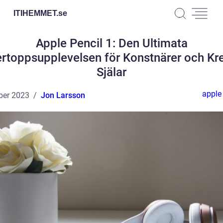
ITIHEMMET.
se
Apple Pencil 1: Den Ultimata
ertoppsupplevelsen för Konstnärer och Kre
Själar
apple 
ber 2023
Jon Larsson