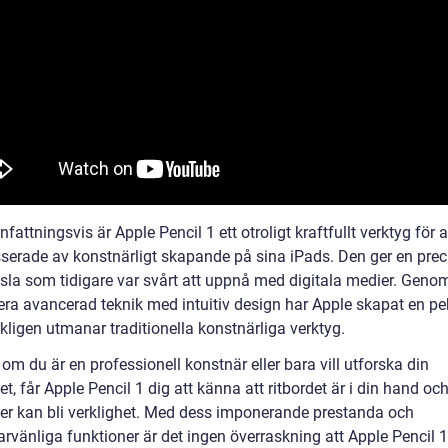
ttningsvis är Apple Pencil 1 ett otroligt kraftfullt verktyg för 
esserade av konstnärligt skapande på sina iPads. Den ger en prec
sla som tidigare var svårt att uppnå med digitala medier. Genom
ra avancerad teknik med intuitiv design har Apple skapat en pe
kligen utmanar traditionella konstnärliga verktyg.
om du är en professionell konstnär eller bara vill utforska din
tet, får Apple Pencil 1 dig att känna att ritbordet är i din hand och
éer kan bli verklighet. Med dess imponerande prestanda och
rvänliga funktioner är det ingen överraskning att Apple Pencil 1