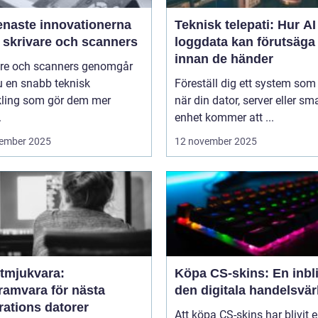
enaste innovationerna
Teknisk telepati: Hur A
 skrivare och scanners
loggdata kan förutsäga 
innan de händer
are och scanners genomgår
u en snabb teknisk
Föreställ dig ett system som
kling som gör dem mer
när din dator, server eller sm
.
enhet kommer att ...
ember 2025
12 november 2025
tmjukvara:
Köpa CS-skins: En inbli
ramvara för nästa
den digitala handelsvär
rations datorer
Att köpa CS-skins har blivit 