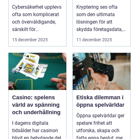
cybersäkerhet för
När säker kod kan
Cybersäkerhet upplevs
Kryptering ses ofta
icke-tekniska
missleda företag
ofta som komplicerat
som den ultimata
användare
och överväldigande,
lösningen för att
särskilt för...
skydda företagsdata,
men verkl...
15 december 2025
11 december 2025
Casino: spelens
Etiska dilemman i
värld av spänning
öppna spelvärldar
och underhållning
Öppna spelvärldar ger
I dagens digitala
spelare frihet att
tidsålder har casinon
utforska, skapa och
blivit en betydande del
fatta egna beslut, men