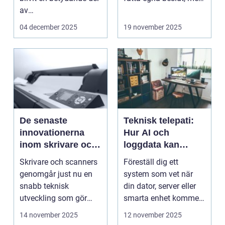
av
med de...
onlineunderhållning. ...
04 december 2025
19 november 2025
De senaste
Teknisk telepati:
innovationerna
Hur AI och
inom skrivare och
loggdata kan
scanners
förutsäga fel innan
Skrivare och scanners
Föreställ dig ett
de händer
genomgår just nu en
system som vet när
snabb teknisk
din dator, server eller
utveckling som gör
smarta enhet kommer
dem mer intell...
att ...
14 november 2025
12 november 2025