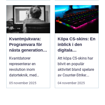
Kvantmjukvara:
Köpa CS-skins: En
Programvara för
inblick i den
nästa generations
digitala
datorer
handelsvärlden
Kvantdatorer
Att köpa CS-skins har
representerar en
blivit en populär
revolution inom
aktivitet bland spelare
datorteknik, med
av Counter-Strike:
kapacitet att lösa
Global ...
05 november 2025
04 november 2025
problem som d...