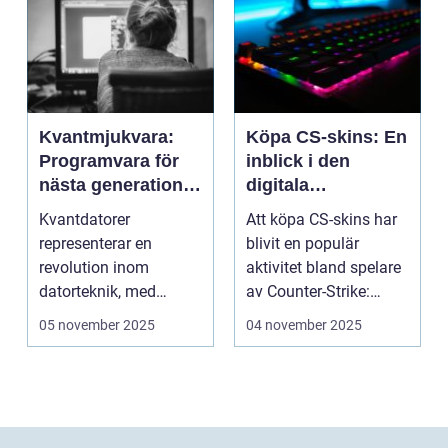
Kvantmjukvara:
Köpa CS-skins: En
Programvara för
inblick i den
nästa generations
digitala
datorer
handelsvärlden
Kvantdatorer
Att köpa CS-skins har
representerar en
blivit en populär
revolution inom
aktivitet bland spelare
datorteknik, med
av Counter-Strike:
kapacitet att lösa
Global ...
05 november 2025
04 november 2025
problem som d...