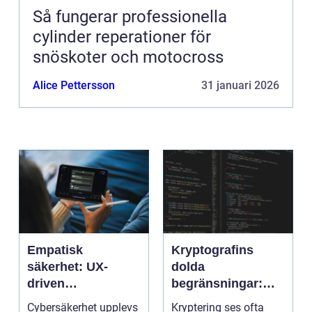
Så fungerar professionella
cylinder reperationer för
snöskoter och motocross
Alice Pettersson
31 januari 2026
Empatisk
Kryptografins
säkerhet: UX-
dolda
driven
begränsningar:
cybersäkerhet för
När säker kod kan
Cybersäkerhet upplevs
Kryptering ses ofta