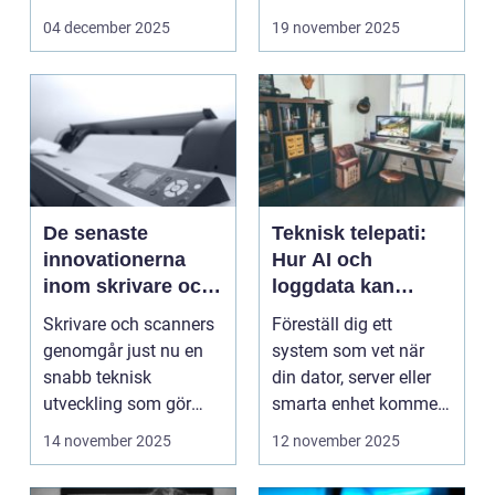
onlineunderhållning. ...
04 december 2025
19 november 2025
De senaste
Teknisk telepati:
innovationerna
Hur AI och
inom skrivare och
loggdata kan
scanners
förutsäga fel innan
Skrivare och scanners
Föreställ dig ett
de händer
genomgår just nu en
system som vet när
snabb teknisk
din dator, server eller
utveckling som gör
smarta enhet kommer
dem mer intell...
att ...
14 november 2025
12 november 2025