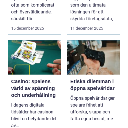
icke-tekniska
missleda företag
ofta som komplicerat
som den ultimata
användare
och överväldigande,
lösningen för att
särskilt för...
skydda företagsdata,
men verkl...
15 december 2025
11 december 2025
Casino: spelens
Etiska dilemman i
värld av spänning
öppna spelvärldar
och underhållning
Öppna spelvärldar ger
I dagens digitala
spelare frihet att
tidsålder har casinon
utforska, skapa och
blivit en betydande del
fatta egna beslut, men
av
med de...