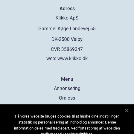
Adress
web:
www.klikko.dk
Menu
Annonsering
Om oss
Cookies
På vores website bruges cookies til at huske dine indstillinger,
Kontakta oss
statistik og personalisering af indhold og annoncer. Denne
Sitemap
information deles med tredjepart. Ved fortsat brug af websiden