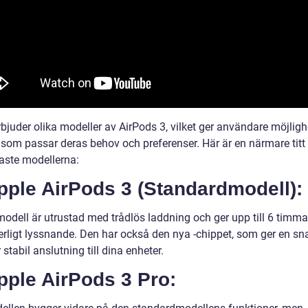
bjuder olika modeller av AirPods 3, vilket ger användare möjligh
e som passar deras behov och preferenser. Här är en närmare titt
aste modellerna:
pple AirPods 3 (Standardmodell):
odell är utrustad med trådlös laddning och ger upp till 6 timma
erligt lyssnande. Den har också den nya -chippet, som ger en s
stabil anslutning till dina enheter.
pple AirPods 3 Pro: