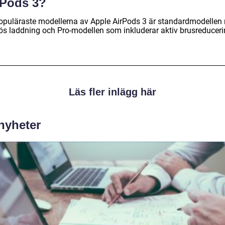
rPods 3?
opuläraste modellerna av Apple AirPods 3 är standardmodellen
lös laddning och Pro-modellen som inkluderar aktiv brusreduceri
Läs fler inlägg här
 nyheter