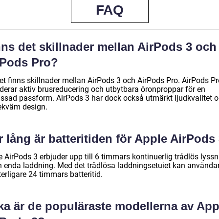
FAQ
ns det skillnader mellan AirPods 3 och
rPods Pro?
et finns skillnader mellan AirPods 3 och AirPods Pro. AirPods Pr
uderar aktiv brusreducering och utbytbara öronproppar för en
ssad passform. AirPods 3 har dock också utmärkt ljudkvalitet 
ekväm design.
 lång är batteritiden för Apple AirPods
 AirPods 3 erbjuder upp till 6 timmars kontinuerlig trådlös lyss
n enda laddning. Med det trådlösa laddningsetuiet kan använda
terligare 24 timmars batteritid.
lka är de populäraste modellerna av App