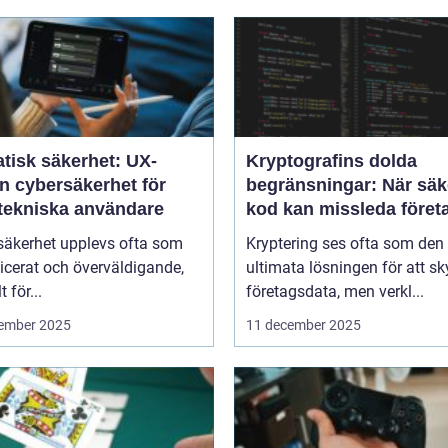
tisk säkerhet: UX-
Kryptografins dolda
n cybersäkerhet för
begränsningar: När säk
-tekniska användare
kod kan missleda föret
säkerhet upplevs ofta som
Kryptering ses ofta som den
icerat och överväldigande,
ultimata lösningen för att s
t för...
företagsdata, men verkl...
ember 2025
11 december 2025