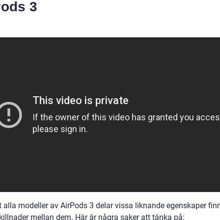
Pods 3
t alla modeller av AirPods 3 delar vissa liknande egenskaper fin
killnader mellan dem. Här är några saker att tänka på: