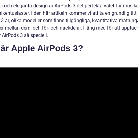
gi och eleganta design är AirPods 3 det perfekta valet för musik
ikentusiaster. I den här artikeln kommer vi att ta en grundlig titt
3 är, olika modeller som finns tillgängliga, kvantitativa mätninga
der mellan dem, och för- och nackdelar. Häng med för att upptäc
 AirPods 3 så speciell.
 är Apple AirPods 3?