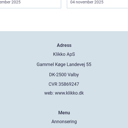
ember 2025
04 november 2025
Adress
web:
www.klikko.dk
Menu
Annonsering