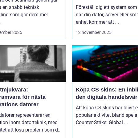
u en snabb teknisk
Föreställ dig ett system som
kling som gör dem mer
när din dator, server eller sm
.
enhet kommer att ...
ember 2025
12 november 2025
tmjukvara:
Köpa CS-skins: En inbli
ramvara för nästa
den digitala handelsvär
rations datorer
Att köpa CS-skins har blivit 
atorer representerar en
populär aktivitet bland spela
tion inom datorteknik, med
Counter-Strike: Global ...
tet att lösa problem som d...