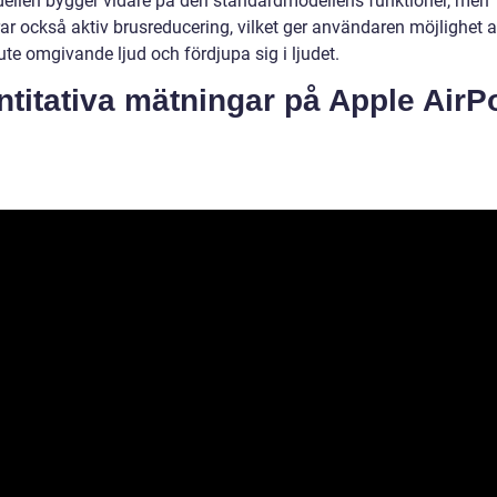
ellen bygger vidare på den standardmodellens funktioner, men
ar också aktiv brusreducering, vilket ger användaren möjlighet a
te omgivande ljud och fördjupa sig i ljudet.
titativa mätningar på Apple AirP