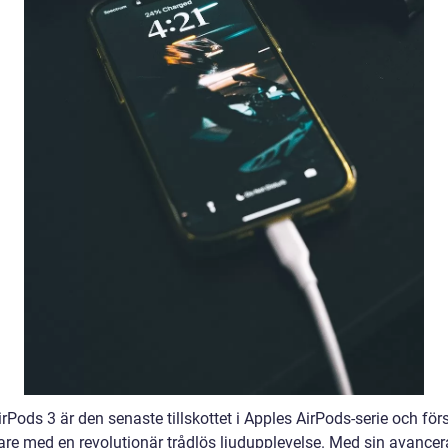
rPods 3 är den senaste tillskottet i Apples AirPods-serie och för
re med en revolutionär trådlös ljudupplevelse. Med sin avance