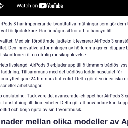
irPods 3 har imponerande kvantitativa mätningar som gör dem til
val för ljudälskare. Här är några siffror att ta hänsyn till:
valitet: Med sin förbättrade ljudteknik levererar AirPods 3 enas
litet. Den innovativa utformningen av hörlurarna ger en djupare 
diskanttoner för en otrolig musikupplevelse.
riets livslängd: AirPods 3 erbjuder upp till 6 timmars trådlös lys
 laddning. Tillsammans med det trådlösa laddningsetuiet får
rna ytterligare 24 timmars batteritid. Detta gör dem idealiska u
sor eller arbetsdagar.
b anslutning: Tack vare det avancerade -chippet har AirPods 3 
il anslutning till dina enheter. Detta gör att användare kan kop
olltid och börja njuta av sin favoritmusik.
lnader mellan olika modeller av A