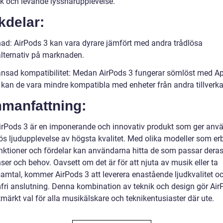
ik och levande lyssnarupplevelse.
kdelar:
nad: AirPods 3 kan vara dyrare jämfört med andra trådlösa
alternativ på marknaden.
änsad kompatibilitet: Medan AirPods 3 fungerar sömlöst med Ap
, kan de vara mindre kompatibla med enheter från andra tillverka
manfattning:
irPods 3 är en imponerande och innovativ produkt som ger anv
lös ljudupplevelse av högsta kvalitet. Med olika modeller som er
unktioner och fördelar kan användarna hitta de som passar dera
ser och behov. Oavsett om det är för att njuta av musik eller ta
samtal, kommer AirPods 3 att leverera enastående ljudkvalitet o
fri anslutning. Denna kombination av teknik och design gör Air
 utmärkt val för alla musikälskare och teknikentusiaster där ute.