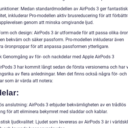
funktioner: Medan standardmodellen av AirPods 3 ger fantastisk
itet, inkluderar Pro-modellen aktiv brusreducering för att förbätt
upplevelsen genom att minska omgivande ljud.
form och design: AirPods 3 är utformade för att passa olika öro
 en bekväm och säker passform. Pro-modellen inkluderar även
ra öronproppar för att anpassa passformen ytterligare.
sk Genomgång av för- och nackdelar med Apple AirPods 3
irPods 3 har kommit långt sedan de första versionerna och har v
gsrika av flera anledningar. Men det finns också några för- och
ar som är värda att notera:
elar:
lös anslutning: AirPods 3 erbjuder bekvämligheten av en trådlös
ing för att eliminera bekymret med sladdar och kablar.
stisk ljudkvalitet: Ljudet som levereras av AirPods 3 är i världs