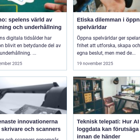
o: spelens värld av
Etiska dilemman i öppn
ning och underhållning
spelvärldar
ns digitala tidsålder har
Öppna spelvärldar ger spela
n blivit en betydande del av
frihet att utforska, skapa och
underhållning. ...
egna beslut, men med de...
ember 2025
19 november 2025
enaste innovationerna
Teknisk telepati: Hur A
 skrivare och scanners
loggdata kan förutsäga 
innan de händer
are och scanners genomgår