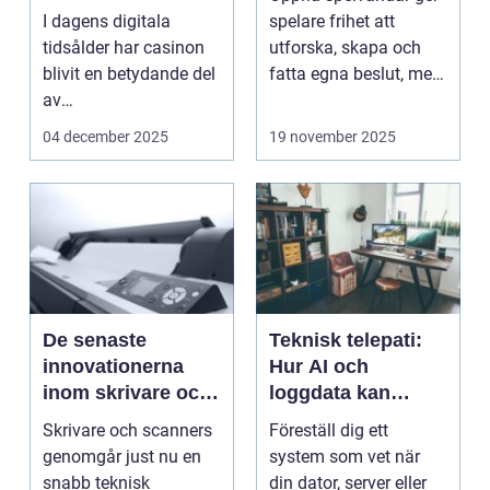
I dagens digitala
spelare frihet att
tidsålder har casinon
utforska, skapa och
blivit en betydande del
fatta egna beslut, men
av
med de...
onlineunderhållning. ...
04 december 2025
19 november 2025
De senaste
Teknisk telepati:
innovationerna
Hur AI och
inom skrivare och
loggdata kan
scanners
förutsäga fel innan
Skrivare och scanners
Föreställ dig ett
de händer
genomgår just nu en
system som vet när
snabb teknisk
din dator, server eller