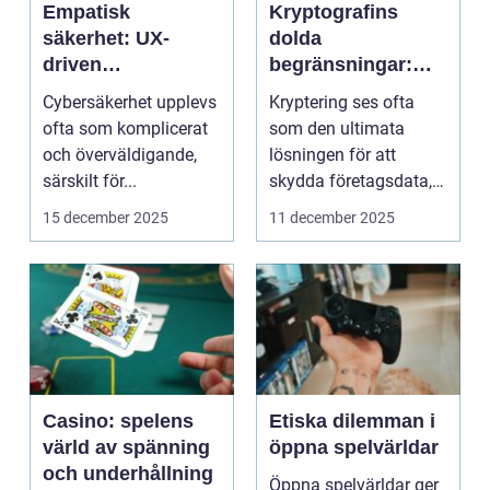
Empatisk
Kryptografins
säkerhet: UX-
dolda
driven
begränsningar:
cybersäkerhet för
När säker kod kan
Cybersäkerhet upplevs
Kryptering ses ofta
icke-tekniska
missleda företag
ofta som komplicerat
som den ultimata
användare
och överväldigande,
lösningen för att
särskilt för...
skydda företagsdata,
men verkl...
15 december 2025
11 december 2025
Casino: spelens
Etiska dilemman i
värld av spänning
öppna spelvärldar
och underhållning
Öppna spelvärldar ger