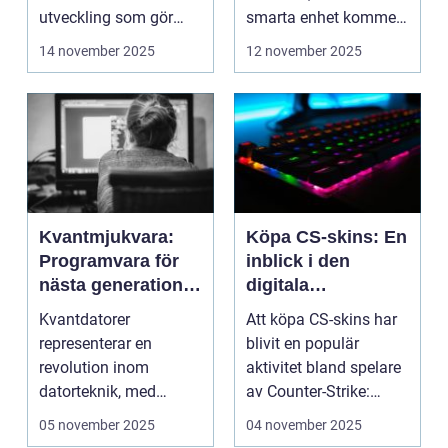
utveckling som gör
smarta enhet kommer
dem mer intell...
att ...
14 november 2025
12 november 2025
Kvantmjukvara:
Köpa CS-skins: En
Programvara för
inblick i den
nästa generations
digitala
datorer
handelsvärlden
Kvantdatorer
Att köpa CS-skins har
representerar en
blivit en populär
revolution inom
aktivitet bland spelare
datorteknik, med
av Counter-Strike:
kapacitet att lösa
Global ...
05 november 2025
04 november 2025
problem som d...