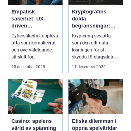
Empatisk
Kryptografins
säkerhet: UX-
dolda
driven
begränsningar:
cybersäkerhet för
När säker kod kan
Cybersäkerhet upplevs
Kryptering ses ofta
icke-tekniska
missleda företag
ofta som komplicerat
som den ultimata
användare
och överväldigande,
lösningen för att
särskilt för...
skydda företagsdata,
men verkl...
15 december 2025
11 december 2025
Casino: spelens
Etiska dilemman i
värld av spänning
öppna spelvärldar