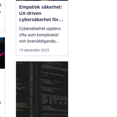
t
Empatisk säkerhet:
h
UX-driven
cybersäkerhet för
icke-tekniska
Cybersäkerhet upplevs
användare
ofta som komplicerat
och överväldigande,
särskilt för användare
15 december 2025
utan teknisk bakgrund.
Traditionella
säkerhetslösningar
fokuserar på teknik, men
ignorerar hur människor
faktiskt...
r