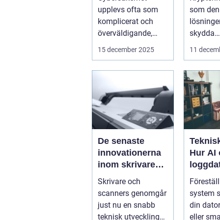
för icke-tekniska
kan mi
upplevs ofta som
som den 
användare
företag
komplicerat och
lösningen
överväldigande,
skydda
särskilt för...
företags
15 december 2025
11 decem
verkl...
De senaste
Teknisk
innovationerna
Hur AI
inom skrivare
loggda
och scanners
förutsä
Skrivare och
Föreställ
innan 
scanners genomgår
system s
just nu en snabb
din dator
teknisk utveckling
eller sm