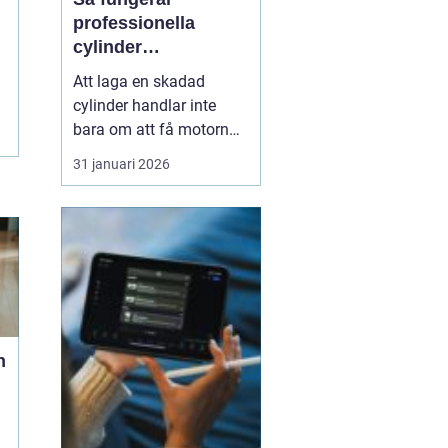
professionella
cylinder
reperationer för
Att laga en skadad
snöskoter och
cylinder handlar inte
motocross
bara om att få motorn
att gå igen. En väl utförd
31 januari 2026
reparation förlänger
livslängden på hela
maskinen, ger stabil
prestanda och minskar
kostnaderna över tid.
Många förare upptäcker
först värdet av en bra
cylinder...
n