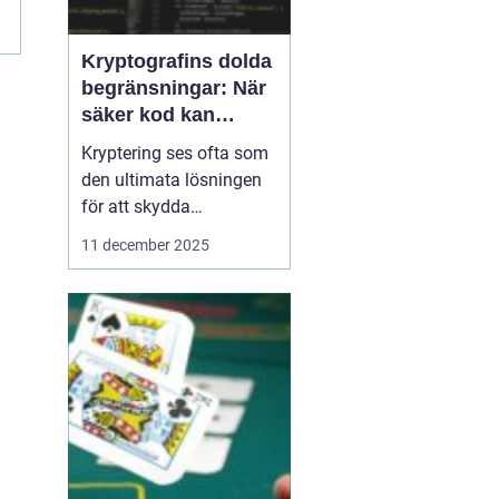
Kryptografins dolda
begränsningar: När
säker kod kan
missleda företag
Kryptering ses ofta som
den ultimata lösningen
för att skydda
företagsdata, men
11 december 2025
verkligheten är mer
nyanserad. Felaktigt
implementerad eller
missförstådd kryptografi
kan skapa en falsk
känsla av säkerhet som
f...