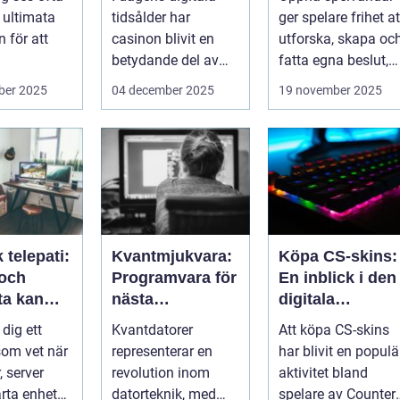
ssleda
ultimata
tidsålder har
ger spelare frihet at
 för att
casinon blivit en
utforska, skapa oc
betydande del av
fatta egna beslut,
data, men
onlineunderhållning
men med de...
ber 2025
04 december 2025
19 november 2025
. ...
 telepati:
Kvantmjukvara:
Köpa CS-skins:
 och
Programvara för
En inblick i den
ta kan
nästa
digitala
ga fel
generations
handelsvärlden
 dig ett
Kvantdatorer
Att köpa CS-skins
de händer
datorer
om vet när
representerar en
har blivit en populä
, server
revolution inom
aktivitet bland
arta enhet
datorteknik, med
spelare av Counter-