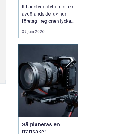
vardag
It-tjänster göteborg är en
avgörande del av hur
företag i regionen lyckas
skapa en säker, stabil
09 juni 2026
och effektiv digital
vardag. När tekniken
fungerar som den ska
blir arbetsdagen
smidigare, personalen
mindre stressad och
kunderna mer nöjda.
Många verks...
Så planeras en
träffsäker