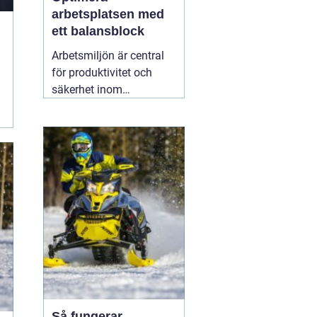
arbetsplatsen med
ett balansblock
Arbetsmiljön är central
för produktivitet och
säkerhet inom
industrisektorer världen
över. För att skapa en
optimal arbetsmiljö är
ergonomi och
hjälpmedel
15 februari
2026
Så fungerar