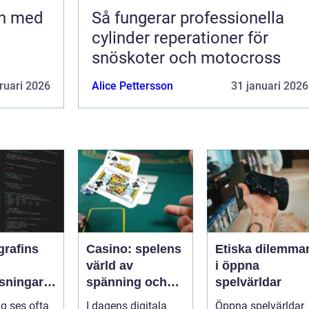
en med
Så fungerar professionella
cylinder reperationer för
snöskoter och motocross
ruari 2026
Alice Pettersson
31 januari 2026
grafins
Casino: spelens
Etiska dilemma
värld av
i öppna
sningar:
spänning och
spelvärldar
ker kod
underhållning
ng ses ofta
I dagens digitala
Öppna spelvärldar