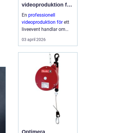
videoproduktion för
liveevent
En
professionell
videoproduktion för
ett
liveevent handlar om
långt mer än kameror
03 april 2026
och skärmar. Den avgör
hur publiken upplever
talare, artister och
budskap både på plats
och på distans. När
planeri...
Optimera