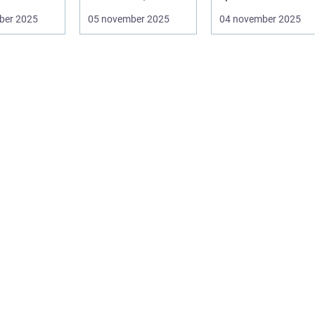
tt ...
kapacitet att lösa
Strike: Global ...
ber 2025
05 november 2025
04 november 2025
problem som d...