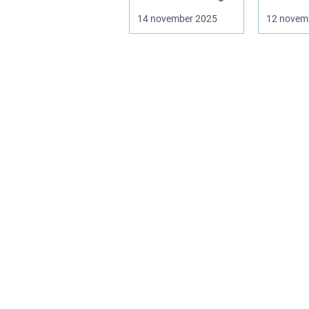
som gör dem mer
kommer a
14 november 2025
12 novem
intell...