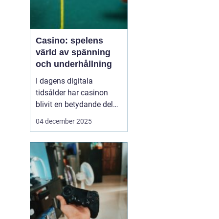
Casino: spelens
värld av spänning
och underhållning
I dagens digitala
tidsålder har casinon
blivit en betydande del
av onlineunderhållning.
04 december 2025
Från klassiska bordsspel
till moderna videoSlots
erbjuder casinovärlden
en oändlig mängd
möjligheter för spelare
att nj...