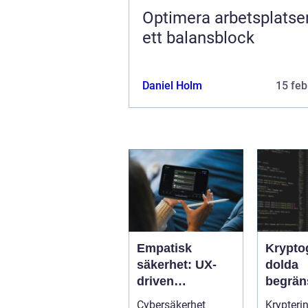
Optimera arbetsplats
ett balansblock
Daniel Holm
15 feb
Empatisk
Krypto
säkerhet: UX-
dolda
driven
begrän
cybersäkerhet
När sä
Cybersäkerhet
Krypteri