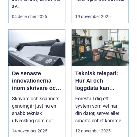
av
med de...
onlineunderhållning. ...
04 december 2025
19 november 2025
De senaste
Teknisk telepati:
innovationerna
Hur AI och
inom skrivare och
loggdata kan
scanners
förutsäga fel innan
Skrivare och scanners
Föreställ dig ett
de händer
genomgår just nu en
system som vet när
snabb teknisk
din dator, server eller
utveckling som gör
smarta enhet kommer
dem mer intell...
att ...
14 november 2025
12 november 2025