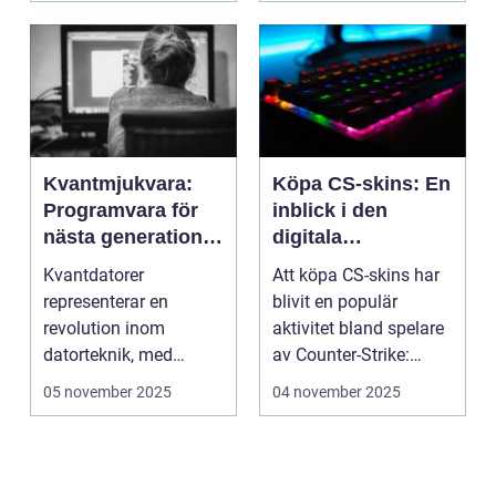
Kvantmjukvara:
Köpa CS-skins: En
Programvara för
inblick i den
nästa generations
digitala
datorer
handelsvärlden
Kvantdatorer
Att köpa CS-skins har
representerar en
blivit en populär
revolution inom
aktivitet bland spelare
datorteknik, med
av Counter-Strike:
kapacitet att lösa
Global ...
05 november 2025
04 november 2025
problem som d...