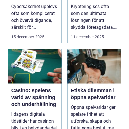
cybersäkerhet för
När säker kod kan
Cybersäkerhet upplevs
Kryptering ses ofta
icke-tekniska
missleda företag
ofta som komplicerat
som den ultimata
användare
och överväldigande,
lösningen för att
särskilt för...
skydda företagsdata,
men verkl...
15 december 2025
11 december 2025
Casino: spelens
Etiska dilemman i
värld av spänning
öppna spelvärldar
och underhållning
Öppna spelvärldar ger
I dagens digitala
spelare frihet att
tidsålder har casinon
utforska, skapa och
blivit en betydande del
fatta egna beslut, men