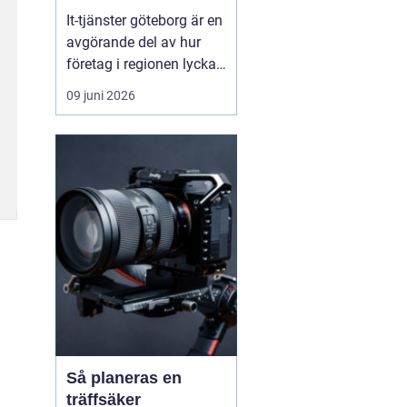
vardag
It-tjänster göteborg är en
avgörande del av hur
företag i regionen lyckas
skapa en säker, stabil
09 juni 2026
och effektiv digital
vardag. När tekniken
fungerar som den ska
blir arbetsdagen
smidigare, personalen
mindre stressad och
kunderna mer nöjda.
Många verks...
Så planeras en
träffsäker