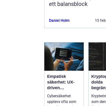
ett balansblock
Daniel Holm
15 feb
Empatisk
Krypto
säkerhet: UX-
dolda
driven
begrän
cybersäkerhet
När sä
Cybersäkerhet
Krypteri
för icke-tekniska
kan mi
upplevs ofta som
som den 
användare
företag