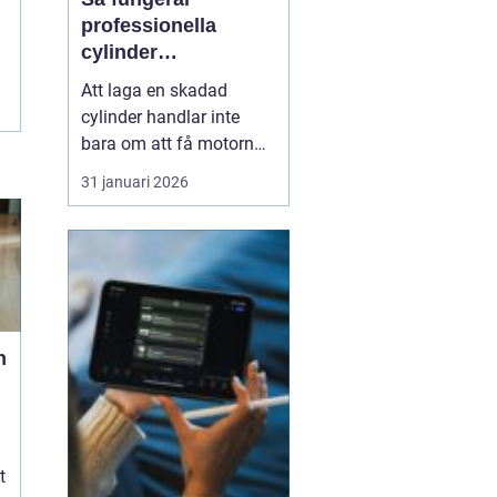
professionella
cylinder
reperationer för
Att laga en skadad
snöskoter och
cylinder handlar inte
motocross
bara om att få motorn
att gå igen. En väl utförd
31 januari 2026
reparation förlänger
livslängden på hela
maskinen, ger stabil
prestanda och minskar
kostnaderna över tid.
Många förare upptäcker
först värdet av en bra
n
cylinder...
t