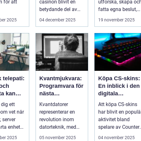
 för att
casinon blivit en
utforska, skapa oc
betydande del av
fatta egna beslut,
data, men
onlineunderhållning
men med de...
ber 2025
04 december 2025
19 november 2025
. ...
 telepati:
Kvantmjukvara:
Köpa CS-skins:
 och
Programvara för
En inblick i den
ta kan
nästa
digitala
ga fel
generations
handelsvärlden
 dig ett
Kvantdatorer
Att köpa CS-skins
de händer
datorer
om vet när
representerar en
har blivit en populä
, server
revolution inom
aktivitet bland
arta enhet
datorteknik, med
spelare av Counter-
tt ...
kapacitet att lösa
Strike: Global ...
ber 2025
05 november 2025
04 november 2025