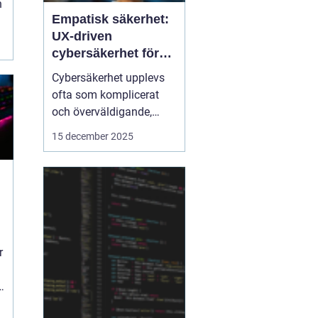
h
Empatisk säkerhet:
UX-driven
cybersäkerhet för
icke-tekniska
Cybersäkerhet upplevs
användare
ofta som komplicerat
och överväldigande,
särskilt för användare
15 december 2025
utan teknisk bakgrund.
Traditionella
säkerhetslösningar
fokuserar på teknik, men
ignorerar hur människor
faktiskt...
r