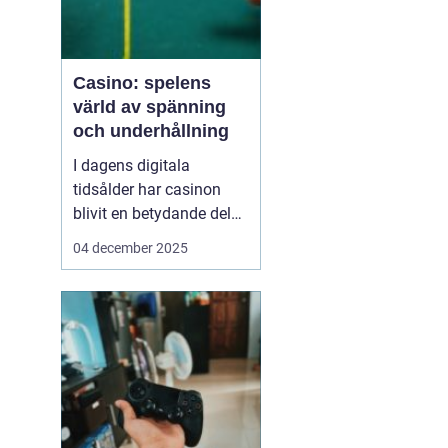
Casino: spelens
värld av spänning
och underhållning
I dagens digitala
tidsålder har casinon
blivit en betydande del
av onlineunderhållning.
04 december 2025
Från klassiska bordsspel
till moderna videoSlots
erbjuder casinovärlden
en oändlig mängd
möjligheter för spelare
att nj...