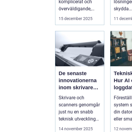
komplicerat och
lösningen
överväldigande,
skydda
särskilt för...
företags
15 december 2025
11 decem
verkl...
De senaste
Teknisk
innovationerna
Hur AI
inom skrivare
loggda
och scanners
förutsä
Skrivare och
Föreställ
innan 
scanners genomgår
system s
just nu en snabb
din dator
teknisk utveckling
eller sm
som gör dem mer
kommer a
14 november 2025
12 novem