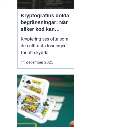
Kryptografins dolda
begränsningar: När
säker kod kan
missleda företag
Kryptering ses ofta som
den ultimata lösningen
för att skydda
företagsdata, men
11 december 2025
verkligheten är mer
nyanserad. Felaktigt
implementerad eller
missförstådd kryptografi
kan skapa en falsk
känsla av säkerhet som
f...