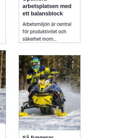
arbetsplatsen med
ett balansblock
Arbetsmiljön är central
för produktivitet och
säkerhet inom
industrisektorer världen
över. För att skapa en
optimal arbetsmiljö är
ergonomi och
hjälpmedel
15 februari
2026
Så fungerar