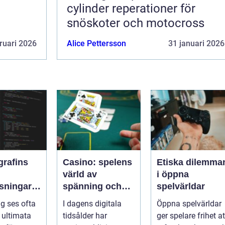
cylinder reperationer för
snöskoter och motocross
ruari 2026
Alice Pettersson
31 januari 2026
grafins
Casino: spelens
Etiska dilemma
värld av
i öppna
sningar:
spänning och
spelvärldar
ker kod
underhållning
ng ses ofta
I dagens digitala
Öppna spelvärldar
ssleda
ultimata
tidsålder har
ger spelare frihet at