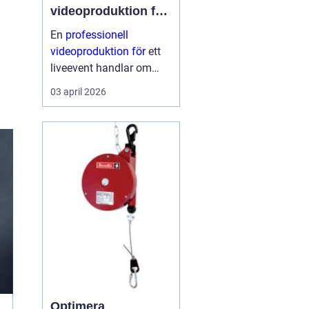
videoproduktion för
liveevent
En
professionell
videoproduktion för
ett
liveevent handlar om
långt mer än kameror
03 april 2026
och skärmar. Den avgör
hur publiken upplever
talare, artister och
budskap både på plats
och på distans. När
planeri...
Optimera