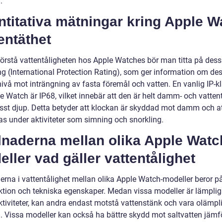
.
titativa mätningar kring Apple W
entäthet
förstå vattentåligheten hos Apple Watches bör man titta på dess 
ng (International Protection Rating), som ger information om de
ivå mot inträngning av fasta föremål och vatten. En vanlig IP-k
e Watch är IP68, vilket innebär att den är helt damm- och vatten
 visst djup. Detta betyder att klockan är skyddad mot damm och a
as under aktiviteter som simning och snorkling.
lnaderna mellan olika Apple Watc
ller vad gäller vattentålighet
derna i vattentålighet mellan olika Apple Watch-modeller beror p
ktion och tekniska egenskaper. Medan vissa modeller är lämplig
ktiviteter, kan andra endast motstå vattenstänk och vara olämpl
. Vissa modeller kan också ha bättre skydd mot saltvatten jämf