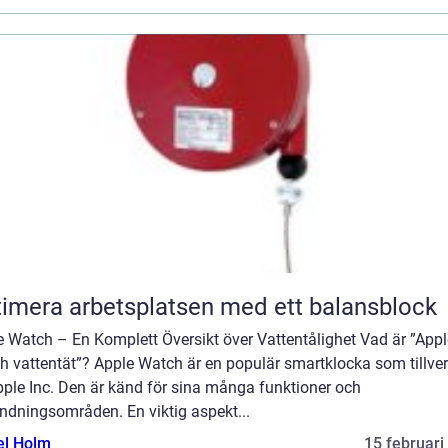
imera arbetsplatsen med ett balansblock
e Watch – En Komplett Översikt över Vattentålighet Vad är ”Appl
h vattentät”? Apple Watch är en populär smartklocka som tillve
pple Inc. Den är känd för sina många funktioner och
ndningsområden. En viktig aspekt...
el Holm
15 februari