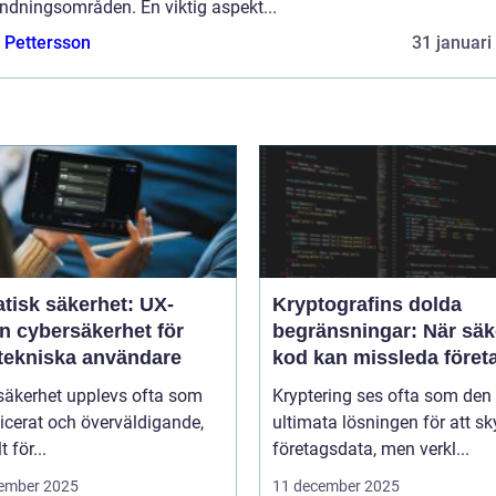
ndningsområden. En viktig aspekt...
e Pettersson
31 januari
tisk säkerhet: UX-
Kryptografins dolda
n cybersäkerhet för
begränsningar: När säk
-tekniska användare
kod kan missleda föret
säkerhet upplevs ofta som
Kryptering ses ofta som den
icerat och överväldigande,
ultimata lösningen för att s
t för...
företagsdata, men verkl...
ember 2025
11 december 2025