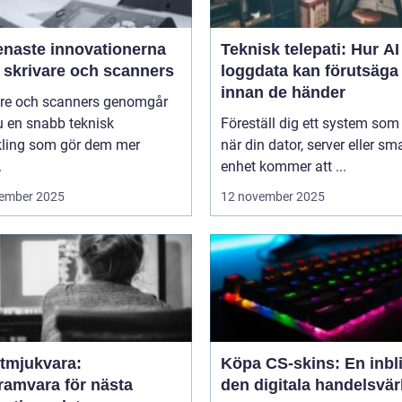
enaste innovationerna
Teknisk telepati: Hur A
 skrivare och scanners
loggdata kan förutsäga 
innan de händer
are och scanners genomgår
u en snabb teknisk
Föreställ dig ett system som
kling som gör dem mer
när din dator, server eller sm
.
enhet kommer att ...
ember 2025
12 november 2025
tmjukvara:
Köpa CS-skins: En inbli
ramvara för nästa
den digitala handelsvär