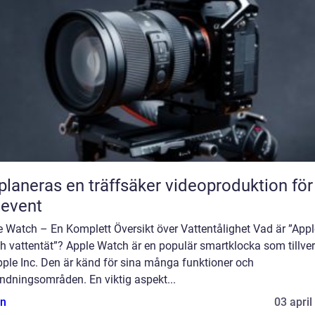
planeras en träffsäker videoproduktion för
eevent
e Watch – En Komplett Översikt över Vattentålighet Vad är ”Appl
h vattentät”? Apple Watch är en populär smartklocka som tillve
pple Inc. Den är känd för sina många funktioner och
ndningsområden. En viktig aspekt...
n
03 april