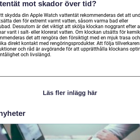
tentät mot skador över tid?
att skydda din Apple Watch vattentät rekommenderas det att un
utsätta den för extremt varmt vatten, såsom varma bad eller
bad. Dessutom är det viktigt att skölja klockan noggrant efter a
ar varit i salt- eller klorerat vatten. Om klockan utsätts för kemika
mmenderas det att rengöra den försiktigt med en mjuk trasa och
ka direkt kontakt med rengöringsprodukter. Att följa tillverkaren
ruktioner och råd är avgörande för att upprätthålla klockans opt
ntålighet och livslängd.
Läs fler inlägg här
 nyheter