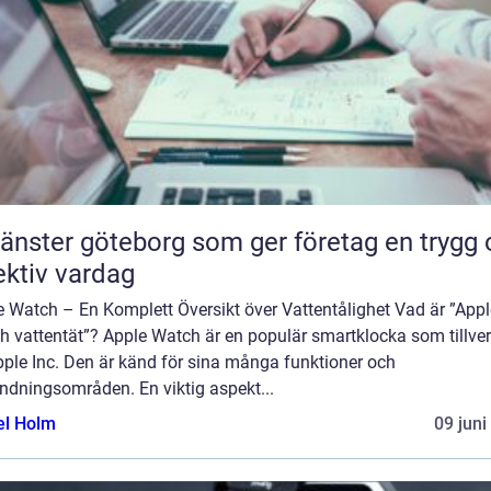
tjänster göteborg som ger företag en trygg
ektiv vardag
e Watch – En Komplett Översikt över Vattentålighet Vad är ”Appl
h vattentät”? Apple Watch är en populär smartklocka som tillve
pple Inc. Den är känd för sina många funktioner och
ndningsområden. En viktig aspekt...
el Holm
09 juni